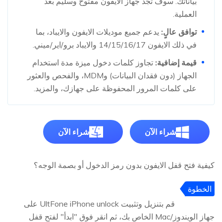
بياناتك. سوف تجد جهاز الايفون مفتوح وسليم بعد
العملية.
توافق عالٍ:
يدعم جميع موديلات الايفون والايباد، بما
في ذلك الايفون 14/15/16/17 والايباد برو/اير/ميني.
قيمة إضافية:
تجاوز كلمات دخول ميزة مدة استخدام
الجهاز (دون فقدان البيانات) وMDM، والفحص والعثور
على كلمات المرور المحفوظة على جهازك، والمزيد.
شراء الآن
شراء الآن
كيفية فتح قفل الايفون بدون رمز الدخول أو بصمة الوجه؟
الخطوة
1:
قم بتنزيل وتثبيت UltFone iPhone unlock على
جهاز الويندوز/Mac الخاص بك، ثم انقر فوق "ابدأ" لفتح قفل