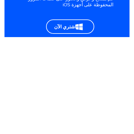
المحفوظة على أجهزة iOS
اشتري الآن
اشتري الآن
الصفحه الرئيسيه >>
Unlock iPhone >>
الأحدث في 2026! كيفية فتح الايفون بدون رمز الدخول أو بصمة الوجه