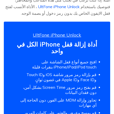
آمنة. إذا كنت ترغب في تجنب مثل هذه المتاعب والمخاطر،
فنوصيك باستخدام
UltFone iPhone Unlock
، الأداة الأنسب لفتح
قفل الايفون الخاص بك بدون رمز دخول أو بصمة الوجه.
UltFone iPhone Unlock
أداة إزالة قفل iPhone الكل في
واحد
افتح جميع أنواع قفل الشاشة على
iPhone/iPad/iPod touch بنقرات قليلة
قم بإزالة رمز مرور شاشة iOS وTouch ID
وFace ID وApple ID في غضون ثوانٍ
قم بفتح رمز مرور Screen Time بشكل آمن،
دون فقدان البيانات
تجاوز وإزالة MDM على الفور، دون الحاجة إلى
أي مهارات
قم بمسح وعرض والعثور على كلمات المرور