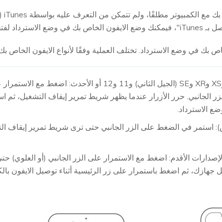
لاسترداد لفتحه.
ص بك في وضع الاسترداد. تختلف العملية وفقًا لأنواع الايفون الخاص بك:
بالنسبة إلى الايفون 8 وX وXS وXR وSE (الجيل الثاني) و11 و12
لجانبي. حرر الأزرار عندما يظهر شريط تمرير إيقاف التشغيل، ثم ا
ع الاسترداد.
ة إلى الايفون 7 (بلس): استمر في الضغط على الزر الجانبي حتى ترى شريط تمرير إي
بة إلى الايفون 6s أو الإصدارات الأقدم: اضغط مع الاستمرار على الزر الجانبي (أو الع
 جهازك، ثم اضغط باستمرار على زر الرئيسية أثناء توصيل الايفون بالكم