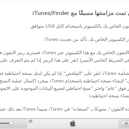
لخاص بك بالكمبيوتر باستخدام كابل USB متوافق.
إذا تمت مزامنة جهاز الايفون الخاص بك مع هذا الك
في الجزء الأيسر من شاشة iTunes، انقر على "الملخص". إذا لم يكن لديك نسخة 
فانقر على "النسخ الاحتياطي الآن" لإنشاء نسخة احتياطية باس
نشاء نسخة احتياطية.)
استعادة" في iTunes. سيبدأ iTunes بعد ذلك عملية فتح جهاز الايفون الخاص بك.