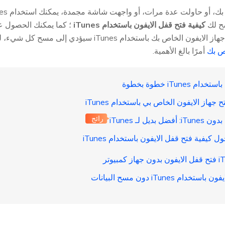
ضح لك
كيفية فتح قفل الايفون باستخدام iTunes
اص بك باستخدام iTunes سيؤدي إلى مسح كل شيء، لذا
اص بك
أمرًا بالغ الأهمية.
رائج