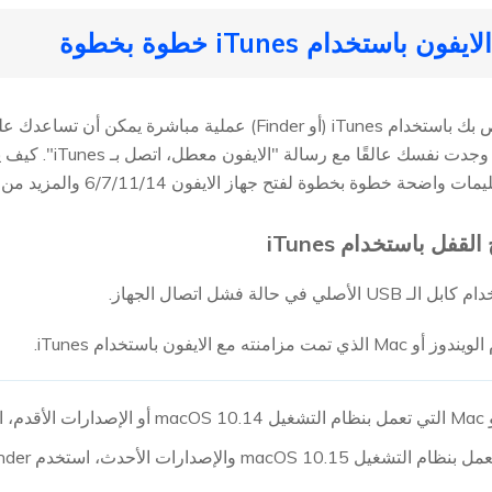
يعد إلغاء قفل جهاز الايفون الخاص بك باستخدام iTunes (أو Finder) ع
نسيت رمز الدخول الخاص 
لقفل