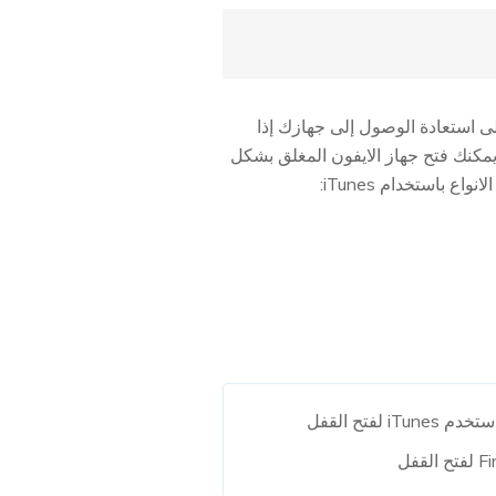
ملية مباشرة يمكن أن تساعدك على استعادة الوصول إلى جهازك إذا
بك أو وجدت نفسك عالقًا مع رسالة "الايفون معطل، اتصل بـ iTunes". كيف يمكنك فتح جهاز الايفون المغلق بشكل