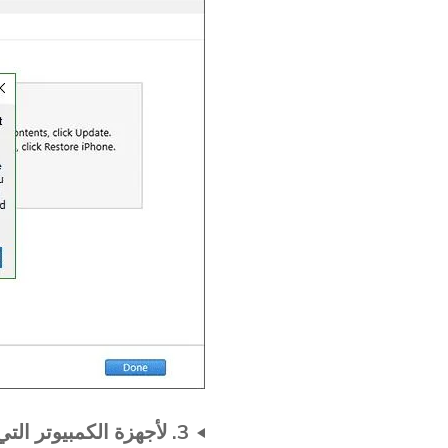
3. لأجهزة الكمبيوتر التي لم تتم مزامنتها مطلقًا مع iTunes/Finder