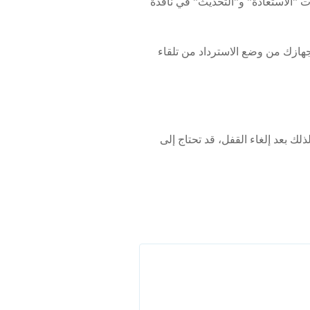
الحوار الذي يظهر مع خيارات "الاستعادة" و"التحديث" في نافذة
مسح جهاز الايفون الخاص بك وإعادة تثبيت برنامج iOS. إذا خرج جهازك من وضع الاسترداد من تلقاء