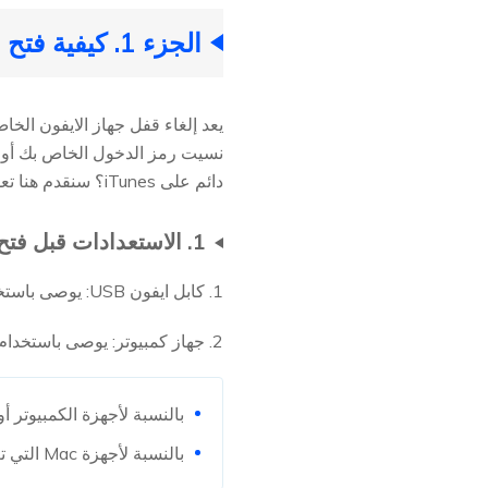
الجزء 1. كيفية فتح الايفون باستخدام iTunes خطوة بخطوة
دائم على iTunes؟ سنقدم هنا تعليمات واضحة خطوة بخطوة لفتح جهاز الايفون 6/7/11/14 والمزيد من الانواع باستخدام iTunes:
1. الاستعدادات قبل فتح القفل باستخدام iTunes
1. كابل ايفون USB: يوصى باستخدام كابل الـ USB الأصلي في حالة فشل اتصال الجهاز.
2. جهاز كمبيوتر: يوصى باستخدام الويندوز أو Mac الذي تمت مزامنته مع الايفون باستخدام iTunes.
بالنسبة لأجهزة الكمبيوتر أو Mac التي تعمل بنظام التشغيل macOS 10.14 أو الإصدارات الأقدم، استخدم iTunes لفتح ا
بالنسبة لأجهزة Mac التي تعمل بنظام التشغيل macOS 10.15 والإصدارات الأحدث، استخدم Finder لفتح القفل