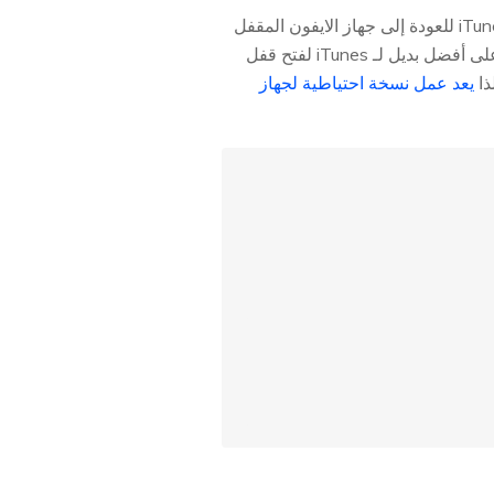
سواء نسيت رمز الدخول الخاص بك، أو حاولت عدة مرات، أو واجهت شاشة مجمدة، يمكنك استخدام iTunes للعودة إلى جهاز الايفون المقفل
؛ كما يمكنك الحصول على أفضل بديل لـ iTunes لفتح قفل
يعد عمل نسخة احتياطية لجهاز