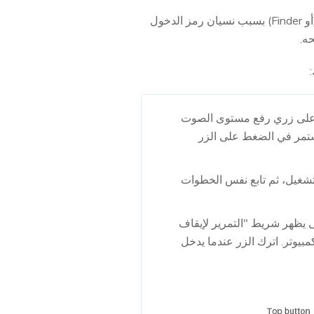
إذا لم تتم مزامنة الايفون الخاص بك مع الكمبيوتر مطلقًا، ولم تتمكن من التعرف عليه بواسطة iTunes (أو Finder) بسبب نسيان رمز الدخول
 أو الأحدث: اضغط مع الاستمرار على زري رفع مستوى الصوت
ستمر في الضغط على الزر
قاف التشغيل، ثم تابع نفس الخطوات
لوي) حتى يظهر شريط "التمرير لإيقاف
بيوتر. اترك الزر عندما يدخل