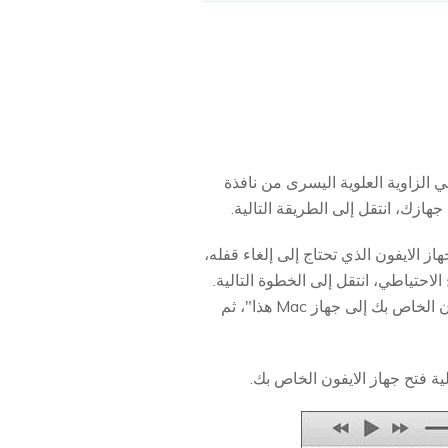
مبيوتر عبر iTunes، فسترى رمز الايفون في الزاوية العلوية اليسرى من نافذة
احتياطية لجهاز الايفون الذي تحتاج إلى إلغاء قفله،
تخدام iTunes. بمجرد اكتمال عملية النسخ الاحتياطي، انتقل إلى الخطوة التالية.
(بالنسبة لمستخدمي Finder، انقر فوق "عام" واختر "نسخ احتياطي لجميع البيانات الموجودة على الايفون الخاص بك إلى جهاز Mac هذا"، ثم