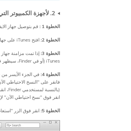
2. لأجهزة الكمبيوتر التي تمت مزامنتها مسبقًا مع iTunes/Finder
الخطوة 1 :
قم بتوصيل جهاز الايفون ا
الخطوة 2:
افتح iTunes على جهاز الكمبيوتر الخاص بك. تأكد من تحديث iTunes.
الخطوة 3:
iTunes (أو في Finder، سيظهر في الشريط الجانبي الأيسر). انقر على هذا الرمز. إذا لم يتم التعرف على جهازك، انتقل إلى الطريقة التالية.
الخطوة 4:
انقر فوق "نسخ احتياطي الآن" لإ
الخطوة 5:
انقر فوق الزر "استعادة الايفون"، متبوعًا بـ "