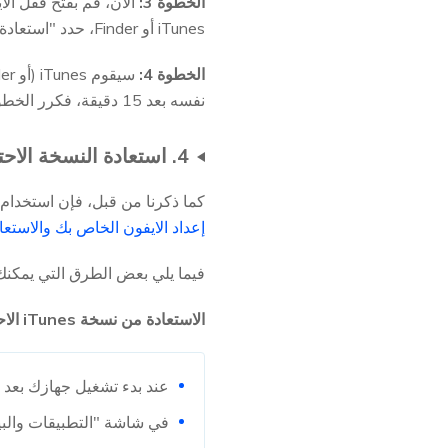
الخطوة 3:
iTunes أو Finder، حدد "استعادة".
الخطوة 4:
نفسه بعد 15 دقيقة، فكرر الخطوات لإعادة الدخول إلى وضع الاسترداد لفتح القفل عبر iTunes.
4. استعادة النسخة الاحتياطية بعد فتح الايفون
كما ذكرنا من قبل، فإن استخدام iTunes لفتح الايفون سيؤدي إلى مسح جميع بيانات وإعدادات الايفون، لذلك بعد إلغاء القفل، قد تحتاج إ
إعداد الايفون الخاص بك والاستعا
فيما يلي بعض الطرق التي يمكنك 
الاستعادة من نسخة iTunes الاحتياطية:
عند بدء تشغيل جهازك بعد إلغاء قفله بواسطة iTunes، 
في شاشة "التطبيقات والبيانات"، حد