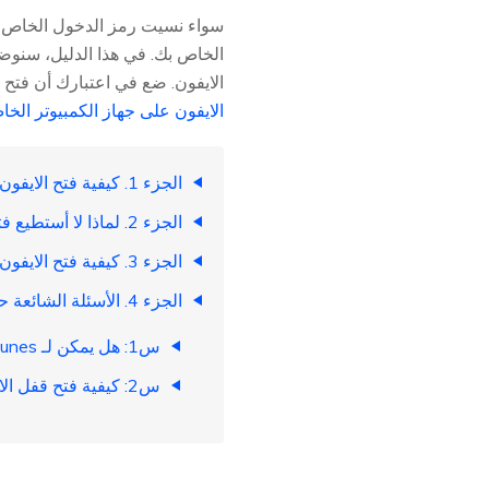
الخاص بك. في هذا الدليل، سنو
الايفون. ضع في اعتبارك أن فتح جهاز الايفون الخ
الايفون على جهاز الكمبيوتر الخ
الجزء 1. كيفية فتح الايفون باستخدام iTunes خطوة بخطوة
الجزء 2. لماذا لا أستطيع فتح جهاز الايفون الخاص بي باستخدام iTunes
الجزء 3. كيفية فتح الايفون بدون iTunes: أفضل بديل لـ iTunes
الجزء 4. الأسئلة الشائعة حول كيفية فتح قفل الايفون باستخدام iTunes
س1: هل يمكن لـ iTunes فتح قفل الايفون بدون جهاز كمبيوتر
س2: كيفية فتح قفل الايفون باستخدام iTunes دون مسح البيانات