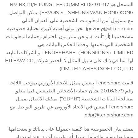
المسجل هو RM B3,19/F TUNG LEE COMM BLDG 91-97
JERVOIS ST SHEUNG WAN HONG KONG، يمكن التواصل
مع مسؤول أمن المعلومات الشخصية على العنوان التالي:
privacy@ultfone.com
). نحن نولي أهمية كبيرة لحماية خصوصية
مستخدمينا (أو "أنت")، ونحن ملتزمون باحترام وحماية المعلومات
الشخصية التي نجمعها. وحدة التحكم بالبيانات هي
TENORSHARE（HONGKONG）LIMITED والشركات التابعة
لها (بما في ذلك على سبيل المثال لا الحصر شركة HITPAW CO.,
LIMITED, AFIRSTSOFT CO., LTD)
قامت Tenorshare بتعيين ممثل للاتحاد الأوروبي بموجب اللائحة
رقم 2016/679 بشأن حماية الأشخاص الطبيعيين فيما يتعلق
بمعالجة البيانات الشخصية ("GDPR"). يمكنك الاتصال بممثل
Tenorshare المعين في الاتحاد الأوروبي عن طريق التواصل مع
.
gdpr@tenorshare.com
يصف بيان الخصوصية هذا كيفية حصولنا على بياناتك واستخدامها
وصيانتها ونقلها والتعامل معها بأي طريقة أخرى عند استخدام