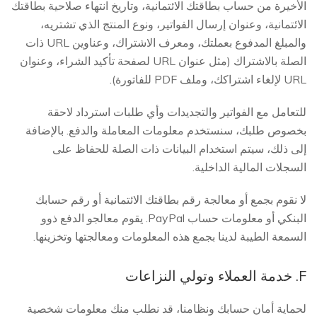
الأخيرة من حساب بطاقتك الائتمانية، وتاريخ انتهاء صلاحية بطاقتك
الائتمانية، وعنوان إرسال الفواتير، ونوع المنتج الذي تشتريه،
والمبلغ المدفوع بعملتك، ومعرف الاشتراك، وعناوين URL ذات
الصلة بالاشتراك (مثل عنوان URL لصفحة تأكيد الشراء، وعنوان
URL لإلغاء اشتراكك، وملف PDF للفاتورة).
للتعامل مع الفواتير والتجديدات وأي طلبات استرداد لاحقة
بخصوص طلبك، سنستخدم معلومات المعاملة والدفع. بالإضافة
إلى ذلك، سيتم استخدام البيانات ذات الصلة للحفاظ على
السجلات المالية الداخلية.
لا نقوم بجمع أو معالجة رقم بطاقتك الائتمانية أو رقم حسابك
البنكي أو معلومات حساب PayPal. يقوم معالجو الدفع ذوو
السمعة الطيبة لدينا بجمع هذه المعلومات ومعالجتها وتخزينها.
F. خدمة العملاء وتولي النزاعات
لحماية أمان حسابك ونظامنا، قد نطلب منك معلومات شخصية