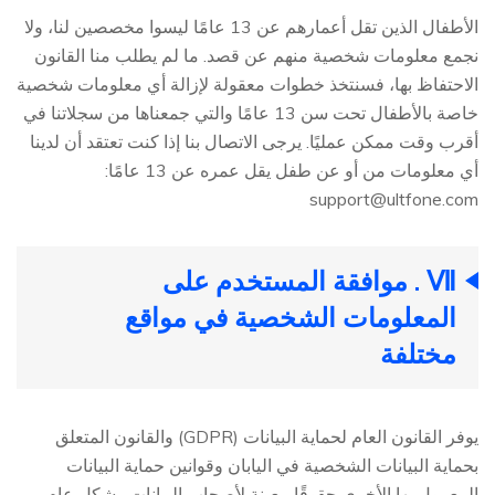
الأطفال الذين تقل أعمارهم عن 13 عامًا ليسوا مخصصين لنا، ولا
نجمع معلومات شخصية منهم عن قصد. ما لم يطلب منا القانون
الاحتفاظ بها، فسنتخذ خطوات معقولة لإزالة أي معلومات شخصية
خاصة بالأطفال تحت سن 13 عامًا والتي جمعناها من سجلاتنا في
أقرب وقت ممكن عمليًا. يرجى الاتصال بنا إذا كنت تعتقد أن لدينا
أي معلومات من أو عن طفل يقل عمره عن 13 عامًا:
support@ultfone.com
Ⅶ . موافقة المستخدم على
المعلومات الشخصية في مواقع
مختلفة
يوفر القانون العام لحماية البيانات (GDPR) والقانون المتعلق
بحماية البيانات الشخصية في اليابان وقوانين حماية البيانات
المعمول بها الأخرى حقوقًا معينة لأصحاب البيانات. بشكل عام،