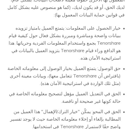
لديك الحق، أو قد يكون لديك، (كما هو منصوص عليه بشكل كامل
في قوانين حماية البيانات المعمول بها):
خيار الحصول على المعلومات: يتمتع العميل بامتياز تزويده
ببيانات واضحة ومباشرة ومبررة بشكل فعال حول كيفية قيام
Tenorshare بجمع واستخدام المعلومات الفردية وحرياتها. هذا
هو الدافع وراء قيام Tenorshare بتزويد العميل بالبيانات في
استراتيجية الأمان هذه.
حق الوصول: يتمتع العميل بخيار الوصول إلى معلوماته الخاصة
(بافتراض أن Tenorshare تتعامل معها)، وبيانات معينة أخرى
(مثل تلك الواردة في استراتيجية الأمان هذه).
الحق في التعديل: العميل مؤهل لتصحيح معلوماته الخاصة في
حالة كونها غير صحيحة أو ناقصة.
الحق في المحو: يمكّن "خيار الترك/الإهمال" هذا العميل من
المطالبة بإلغاء أو إخلاء معلوماته الخاصة حيث لا يوجد تفسير
واضح حقًا لاستمرار Tenorshare في استخدامها.