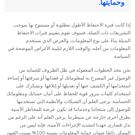
وحمايتها.
إذا كانت فترة الاحتفاظ الأطول مطلوبة أو مسموح بها بموجب
التشريعات ذات الصلة، فسوف نقوم بتقييم فترات الاحتفاظ
البديلة بناءً على نوع المعلومات، والغرض الذي نستخدم
المعلومات من أجله، والوقت اللازم لتلبية الأغراض الموضحة في
السياسة.
نحن نتخذ الخطوات المعقولة في ظل الظروف للحماية من
الوصول غير المصرح به لمعلوماتك أو فقدانها أو سرقتها أو إساءة
استخدامها أو الكشف عنها أو تعديلها أو إتلافها. ونشكرك على
استخدام كلمات مرور قوية للحفاظ على أمان حسابك ومعلوماتك
الحساسة. يرجى العلم أن الشبكات والأنظمة التي تستخدمها
للوصول إلى منتجاتنا وخدماتنا قد تكون عرضة للمخاطر الأمنية
بطرق أخرى خارجة عن سيطرتنا. يرجى العلم أنه على الرغم من
بذل قصارى جهدنا لتشديد الإجراءات الأمنية، فإنه ليس من
الممكن دائمًا ضمان حماية المعلومات بنسبة 100% بسبب القيود