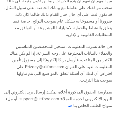
من المهم أن نفهم أن هذه الحريات ربما لن تكون منيعة. في حالة
سحب موافقتك على تعاملنا مع بياناتك الخاصة، على سبيل المثال،
قد يكون لدينا على أي حال خيار القيام بذلك طالما كان ذلك
ضروريًا أو مسموحًا به بشكل عام بموجب اللوائح، خاصة فيما
يتعلق بالنشاط والحماية. لامتيازاتنا المشروعة أو التوافق مع
المتطلبات القانونية والإدارية.
في حالة تسرب المعلومات، سنخبر المتخصصين المناسبين
والعملاء بالبيانات المخترقة على وجه السرعة. إذا لم يكن هناك
الكثير من المتاعب، فأرسل بريدًا إلكترونيًا إلى مسؤول تأمين
المعلومات لدينا على العنوان
Privacy@ultfone.com
على
افتراض أن لديك أي أسئلة تتعلق بالمواضيع التي يتم تناولها
بموجب هذا الترتيب.
بممارسة الحقوق المذكورة أعلاه، يمكنك إرسال بريد إلكتروني إلى
البريد الإلكتروني لخدمة العملاء:
support@ultfone.com
، أو ملء
نموذج الطلب الخاص بنا
هنا
.