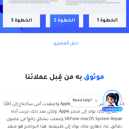
الخطوة 1
الخطوة 2
الخطوة 3
دليل مُفصل
موثوق
به من قِبل عملائنا
Need help?
كمستخدم لجهاز ماك، واجهت العديد من مشاكل النظام، ولكن
أصبحت أداة UltFone macOS System Repair اختياري المُفضل.
إنها أداة موثوقة وفعّالة قامت بإصلاح العديد من المشكلات
على جهازي ماك بوك، بما في ذلك مشكلة الشحن. ولذا، فأنا