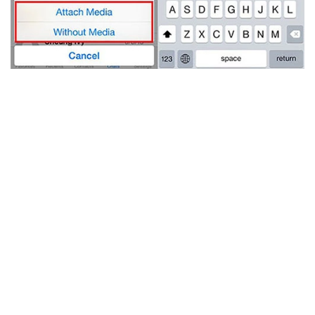
الخطوة 3. قم بتسجيل الدخول إلى حساب البريد الإلكتروني
الخاص بك على جهاز الايفون الجديد، ثم ستتلقى رسائل الواتساب
على هاتفك الجديد.
ملحوظة: يمكنك فقط الرسائل بالبريد الإلكتروني واحدة تلو
الأخرى، لذا فإن هذه الطريقة غير مناسبة للنقل الجماعي.
نصائح إضافية:
النسخ الاحتياطي لرسائل الواتساب على الايفون
الخاتمة
بشكل عام، الطرق الـ 4 المذكورة أعلاه
أداة
هي
جميعها قادرة على نقل الواتساب من الأيفون
WhatsApp
ببساطة