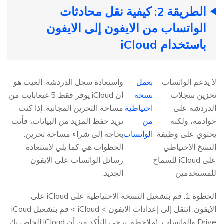
الطريقة 2: كيفية نقل محادثات
الواتساب من الايفون إلى الايفون
باستخدام iCloud
لا يدعم الواتساب
بعمل
واستعادة سجل الدردشة. العيب هو
تخزين سجلات
نسخة
أن iCloud يوفر فقط 5 غيغابايت من
الدردشة على
احتياطية
مساحة التخزين المجانية. إذا كنت
خوادمه، ولكنه
من
تريد حفظ المزيد من البيانات، فأنت
يحتوي على وظيفة
الواتساب
بحاجة إلى شراء مساحة تخزين.
النسخ الاحتياطي
الخطوات هي كما يلي لاستعادة
على iCloud للسماح
رسائل الواتساب على الايفون
للمستخدمين
الجديد.
الخطوة 1. قم بتشغيل النسخة الاحتياطية على iCloud على
الايفون. انتقل إلى إعدادات الايفون > iCloud > قم بتشغيل iCoud
Drive والواتساب. (ملاحظة: يرجى التأكد من أن iCloud الخاص بك