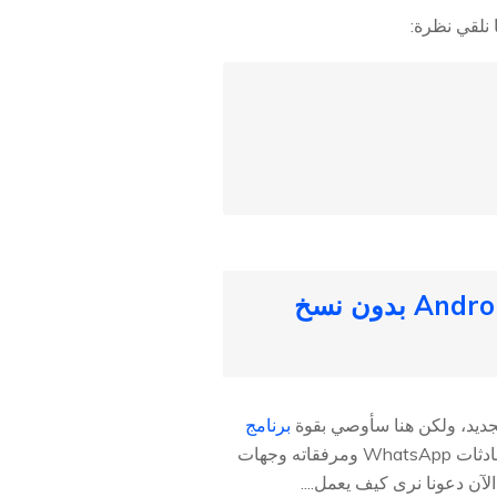
الطريقة 1: أفضل طريقة لنقل WhatsApp من Android إلى Android بدون نسخ
برنامج
يمكنه نقل WhatsApp من Andriod إلى Andriod بعدة نقراتc. سيتم نقل محادثات WhatsApp ومرفقاته وجهات