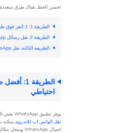
لحسن الحظ، هناك طرق متعددة لنقل رسائل WhatsApp من Android إلى هواتف id
الطريقة 1: 1-انقر فوق طريقة نقل WhatsApp من Android إلى Andriod بدون نسخ احتياطي
الطريقة 2: نقل رسائل WhatsApp إلى هاتف جديد باستخدام النسخ الاحتياطية المحلية
الطريقة الثالثة: نقل WhatsApp من Android إلى Android باستخدام Google Drive Backup
احتياطي
يوفر تطبيق WhatsApp بعض الطرق الأخرى للحصول على رسائل WhatsApp القديمة على الهاتف الجديد، ولكن هنا سأوصي بقوة
نقل الواتس اب للاندرويد
اتصال WhatsApp وسجل مكالمات WhatsApp إلى هاتف Android الجديد الخاص بك في بضع دقائق. الآن دعونا نرى كيف يعمل....