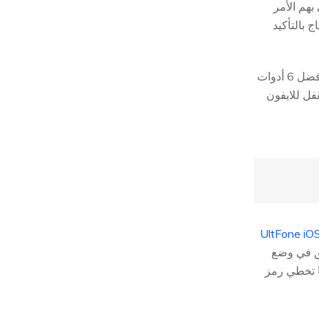
بهم الأمر
 بالتأكيد
في هذا المقال، ستكتشف ما يجب عليك فعله إذا كان جهازك ايفون معطلًا وتحتاج إلى تخطي رمز القفل للايفون. حيث نقدم لك أفضل 6 أدوات
وات تخطي رمز القفل للايفون
UltFone iO
يفون العالق في وضع
تشغيل يمكنها حل جميع مشاكل تعطُّل نظام iOS وتدعم أيضًا تخطي رمز