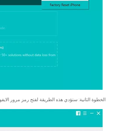
الخطوة الثانية: ستؤدي هذه الطريقة لفتح رمز مرور الايف