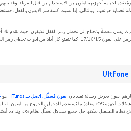
عقدة لحماية أجهزتهم ايفون من الاستخدام من قبل الغرباء. وقد ينتهي 
 لحماية هواتفهم. وبالتالي، إذا نسيت كلمة سر الايفون بالفعل، فستحتاج
لتخطي رمز القفل للايفون التي ستكون فعّالة في إزالة الرمز على ايفون 17/16/15. كما تتمتع كل أداة من أد
ازهم ايفون يعرض رسالة تفيد بأن
ايفون مُعطّل، اتصل بــ iTunes
هو
S
. حيث تمَّ تصميم البرنامج خصيصًا لحل مشكلات أجهزة iOS. وعادةً ما يُستخدم للدخول والخروج من ا
الاسترداد. ولكن الميزة المدفوعة المُقدمة في وظيفة إصلاح نظام ال