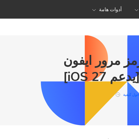
أدوات هامة
مز مرور ايفون
يدعم iOS 27]
حول كيفية