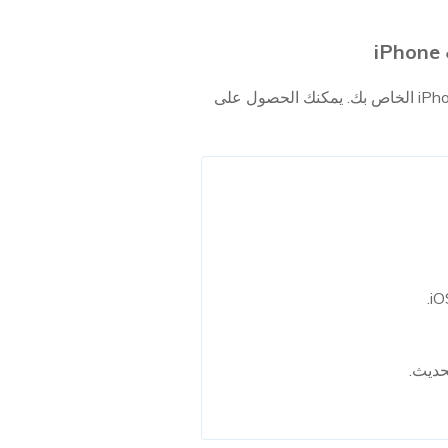
تنزيل وتثبيت ملف تعريف iOS 18 هو عملية بسيطة يمكن القيام بها مباشرة من خلال إعدادات جهاز iPhone الخاص بك. يمكنك الحصول على