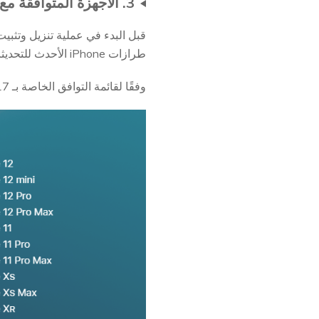
3. الأجهزة المتوافقة مع iOS 18
طرازات iPhone الأحدث للتحديثات الرئيسية، بينما قد يتم استبعاد الأجهزة القديمة.
وفقًا لقائمة التوافق الخاصة بـ iOS 17، فإن طرازات iPhone التالية متوافقة: