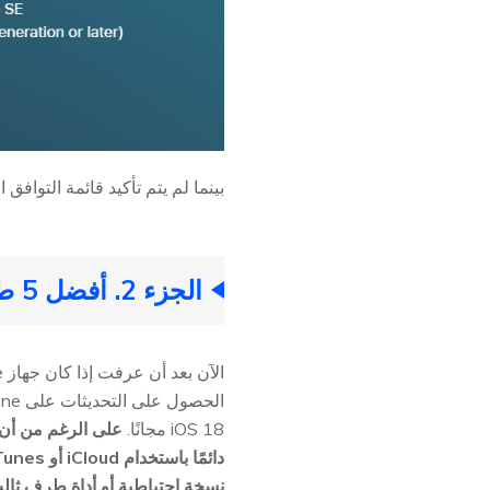
بينما لم يتم تأكيد قائمة التوافق الخاصة بـ iOS 18 رسميًا بعد، من الآمن الافتراض أن الطرازات نفسه
الجزء 2. أفضل 5 طرق لتنزيل وتثبيت ملف تعريف iOS 18
iOS 18 مجانًا.
نسخة احتياطية أو أداة طرف ثالث مثل UltFone iOS Data Manager لإدارة 