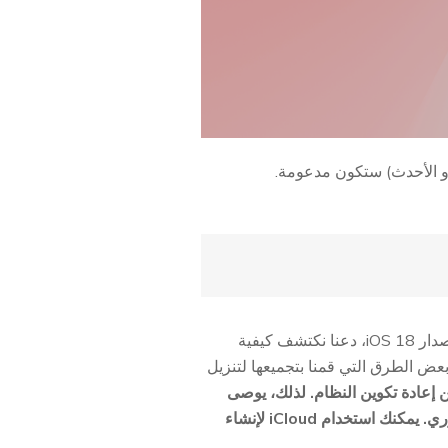
الآن بعد أن عرفت إذا كان جهاز iPhone الخاص بك متوافقًا مع iOS 18، وميزات iOS 18، ومتى سيتم إصدار iOS 18، دعنا نكتشف كيفية
ت على iPhone وكيفية تنزيل ملف تعريف iOS 18. من خلال تجربة iOS 17، إليك بعض الطرق التي قمنا بتجميعها لتنزيل
i لن تؤدي إلى فقدان البيانات، إلا أن ترقية iOS 18 قد تتضمن إعادة تكوين النظام. لذلك، يوصى
دائمًا باستخدام iCloud أو iTunes لعمل نسخة احتياطية من بياناتك قبل الترقية لتجنب فقدان غير ضروري. يمكنك استخدام iCloud لإنشاء