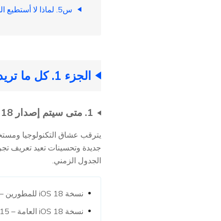
س5. لماذا لا أستطيع الحصول على iOS 18؟
الجزء 1. كل ما تريد معرفته عن iOS 18
1. متى سيتم إصدار iOS 18
الجدول الزمني.
نسخة iOS 18 للمطورين – تم الإصدار في 10 يونيو خلال مؤتمر WWDC
نسخة iOS 18 العامة – 15 يوليو 2024