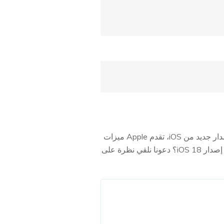
يترقب عشاق التكنولوجيا ومستخدمي iPhone بشغف التحديث الرئيسي التالي لنظام Apple. مع كل إصدار جديد من iOS، تقدم Apple ميزات
جديدة وتحسينات تعيد تعريف تجربة المستخدم. ومع التطلع إلى المستقبل، يتساءل الكثيرون: متى سيتم إصدار iOS 18؟ دعونا نلقي نظرة على