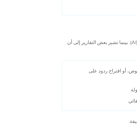
يشاع أن تحديث iOS 18 القادم من Apple سيكون كبيرًا، مع تركيز كبير على ميزات الذكاء الاصطناعي (AI). بينما تشير بعض التقارير إلى أن
صوص، أو اقتراح ردود على
ائي.