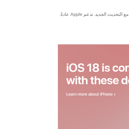
قبل البدء في عملية تنزيل وتثبيت iOS 18، من الضروري التأكد من أن جهاز iPhone الخاص بك متوافق مع التحديث الجديد. تدعم Apple عادةً