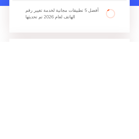
أفضل 5 تطبيقات مجانية لخدمة تغيير رقم
الهاتف لعام 2026 تم تحديثها
المقالات الساخنة
[ثلاث طرق مثبتة] كيفية إيقاف/تجميد
الموقع على Find My iPhone
قائمة كاملة مميزات iOS 18 [أحدث
تحديث]
[iPad Pro/Air 2026] نصيحة مجربة:
كيفية إعادة ضبط iPad بشكل صلب