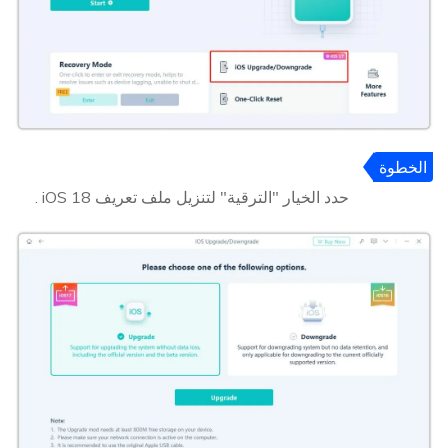
الخطوة
2
حدد الخيار "الترقية" لتنزيل ملف تعريف iOS 18 .