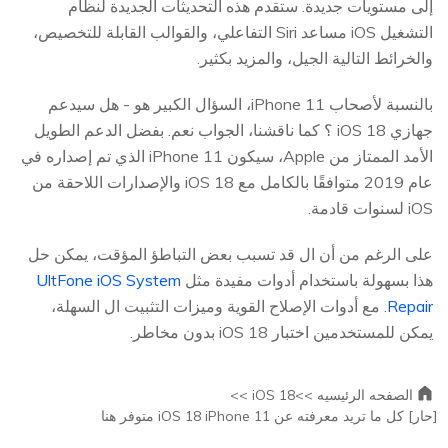
إلى مستويات جديدة. ستقدم هذه التحديثات الجديدة لنظام
التشغيل iOS مساعد Siri التفاعلي، والقوالب القابلة للتخصيص،
والخرائط التالية الجيل، والمزيد بكثير.
بالنسبة لأصحاب iPhone 11، السؤال الكبير هو - هل سيدعم
جهازي iOS 18 ؟ كما ناقشنا، الجواب نعم. بفضل الدعم الطويل
الأمد الممتاز من Apple، سيكون iPhone 11 الذي تم إصداره في
عام 2019 متوافقًا بالكامل مع iOS 18 والإصدارات اللاحقة من
iOS لسنوات قادمة.
على الرغم من أن ال قد تسبب بعض التباطؤ المؤقت، يمكن حل
هذا بسهولة باستخدام أدوات مفيدة مثل
UltFone iOS System
Repair
. مع أدوات الإصلاح القوية وميزات التثبيت ال السهلة،
يمكن للمستخدمين اختبار iOS 18 بدون مخاطر.
الصفحه الرئيسيه >>
iOS 18 >>
[حار] كل ما تريد معرفته عن iOS 18 iPhone 11 متوفر هنا