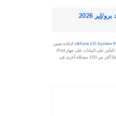
الجزء 2. كيفية إعادة تعيين الصلبة لـ iPad بدون كلمة مرور [الآيباد برو/إير 2026
UltFone iOS System R
لإعادة تعيين
iPad الخاص بك. يمكن لهذا البرنامج مساعدتك في الدخول إلى والخروج من وضع الاسترداد بسهولة دون التأثير على البيانات على جهاز iPad
عندما يتعلق الأمر بإعادة تشغيل iPads التي لم تنجح. سيمكنك من حل ليس فقط هذه المشاكل ولكن أيضًا أكثر من 150 مشكلة أخرى في