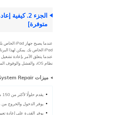
متوفرة]
عندما يصبح جهاز iPad الخاص بك غير متجاوب ومجمدًا، يمكنك الاعتماد في مثل هذه الحالات على
نظام iOS، والفشل والوقوف المتعثر دون فقدان أي بيانات.
ميزات UltFone iOS System Repair
يقدم حلولًا لأكثر من 150 مشكلة مع أجهزة iOS.
يوفر الدخول والخروج من وض
يوفر القدرة على إعادة تعيين أجهزة iPod Touch و iPad و iPhone دون