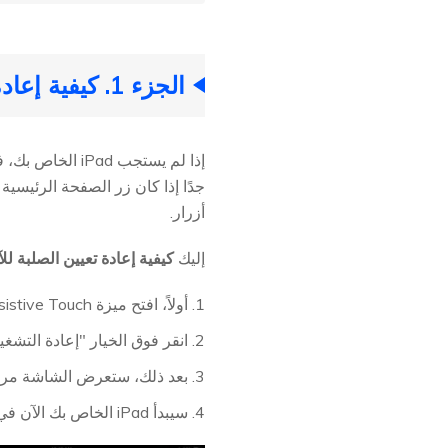
الجزء 1. كيفية إعادة تعيين الصلبة لـ iPad بدون زر في عام 2026
إذا لم يستجب d
جدًا إذا كان زر الصفحة الرئيس
أزرار.
إليك
كيفية إعادة تعيين الصلبة للآي
1. أولاً، افتح ميزة Assistive Touch على iPad الخاص بك.
2. انقر فوق الخيار "إعادة التشغيل" من قائمة AssistiveTouch. سيبدأ ذلك عملية إعادة تعيين الصلبة لـ iPad الخاص بك.
3. بعد ذلك، ستعرض الشاشة مربع حوار تأكيد. لتأكيد إعادة التشغيل، اضغط على "إعادة التشغيل" مرة أخرى.
4. سيبدأ iPad الخاص بك الآن في إعادة التشغيل وستحصل على جهازك العامل بشكل صحيح مرة أخرى.