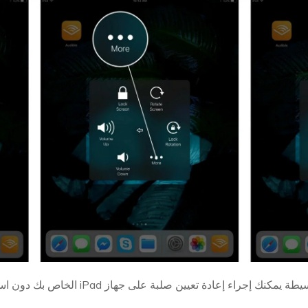
عادة تعيين صلبة على جهاز iPad الخاص بك دون استخدام الأزرار الفعلية.