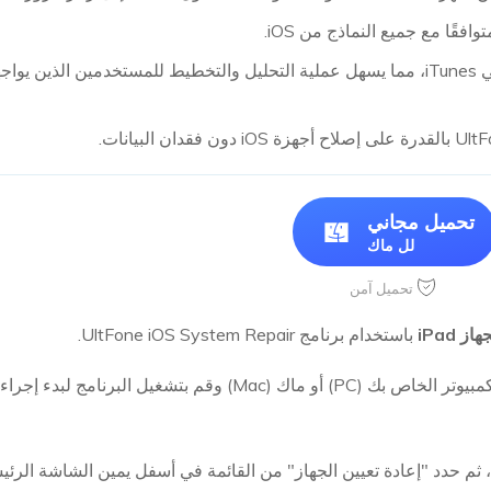
فقًا مع جميع النماذج من iOS.
يعالج أكثر من 200 خطأ في iTunes، مما يسهل عملية التحليل والتخطيط للمستخدمين
تحميل مجاني
لل ماك
تحميل آمن
 iPad
باستخدام برنامج UltFone iOS System Repair.
يل البرنامج لبدء إجراء إعادة تعيين جهاز iPad.
ثم حدد "إعادة تعيين الجهاز" من القائمة في أسفل يمين الشاشة الرئيس