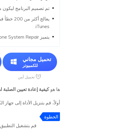
تم تصميم البرنامج ليكون متوا
iTunes.
يتميز UltFone System Repair بالقدرة على إصلاح أجهزة iOS دون فقدان البيانات.
تحميل مجاني
للكمبيوتر
تحميل آمن
ها هو
كيفية إعادة تعيين الصلبة لجهاز
أولاً، قم بتنزيل الأداة إلى جهاز الكمبيوتر الخاص بك (PC) أو ماك (Mac) وقم بتشغ
الخطوة
1
قم بتشغيل التطبيق، 