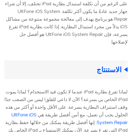
على الرغم من أن تكلفة استبدال بطارية iPad تختلف، إلا أن شراء
جهاز جديد عادةً ما يكون أكثر تكلفة. UltFone iOS System
Repair هو برنامج يهدف إلى معالجة مجموعة متنوعة من مشاكل
iOS بدلاً من مجرد استبدال البطارية. إذا كانت بطارية iPad تفرغ
بسرعة، فإن UltFone iOS System Repair هو أفضل حل
لإصلاحها.
الاستنتاج
لماذا تفرغ بطارية iPad عندما لا تكون قيد الاستخدام؟ لماذا يموت
iPad الخاص بي بسرعة؟ الآن لا داعي للقلق! ليس من الصعب جدًا
وقف استنزاف البطارية بسرعة. على الأقل واحدة أو أكثر من هذه
الحلول يجب أن تعمل، مع أمن أفضل طريقة هي
UltFone iOS
System Repair
. إنها أفضل طريقة يمكنك من خلالها حفظ بطارية
iPad التي تفرغ بسرعة. الآن يمكنك الاستمتاع بـ iPad الخاص بك