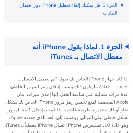
الجزء 5. هل يمكنك إلغاء تعطيل iPhone دون فقدان
البيانات
الجزء 1. لماذا يقول iPhone أنه
معطل الاتصال بـ iTunes
إذا كان جهاز iPhone الخاص بك يقول "تم تعطيل الاتصال بـ
iTunes"، فعادةً ما يكون ذلك بسبب إدخال رمز المرور الخاطئ
عدة مرات متتالية على شاشة القفل. إنها إحدى ميزات أمان
Apple المصممة لمنع تخمين رمز مرور iPhone الخاص بك بشكل
ضار أو فك تشفيره بطريقة غاشمة. إذا قمت بإدخال كلمة المرور
بشكل خاطئ على التوالي ووصلت إلى الحد الذي حددته Apple،
وهو عادة 10، فسيعرض iPhone اتصال iPhone معطلاً بـ iTunes.
قد تكون هناك أسباب أخرى، مثل تعرض هاتفك للماء أو تغيير في