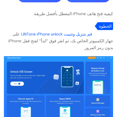
كيفية فتح هاتف iPhone المعطل بأفضل طريقة:
الخطوة
1
قم بتنزيل وتثبيت UltFone iPhone unlock
على
جهاز الكمبيوتر الخاص بك، ثم انقر فوق "ابدأ" لفتح قفل iPhone
بدون رمز المرور.