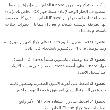
إذا كنت لا تتذكر رمز مرور iPhone الخاص بك، فإن إعادة ضبط
المصنع هي الخيار الوحيد لإعادة ضبط جهاز iOS الخاص بك. لإعادة
ضبط إعدادات المصنع لجهاز iPhone الخاص بك دون كلمة مرور،
إنها الطريقة الرسمية لاستخدام iTunes. فيما يلي خطوات إصلاحه
باستخدام iTunes:
الخطوة 1:
قم بتشغيل تطبيق iTunes على جهاز كمبيوتر موثوق به
وقم بتوصيل iPhone بالكمبيوتر باستخدام كابل USB.
الخطوة 2:
عند توصيله بالكمبيوتر، سيبدأ iTunes في اكتشاف
جهاز iPhone. تظهر أيقونة iPhone صغيرة على شريط الأدوات
عند تشغيل الاتصال.
الخطوة 3:
اضغط على أيقونة الآيفون الصغيرة، وستظهر قائمة
جديدة في القائمة اليسرى. انقر فوق علامة التبويب ملخص.
الخطوة 4:
اضغط على زر "استعادة iPhone". الأمر واتبع
التعليمات لفتح جهاز iPhone الخاص بك.