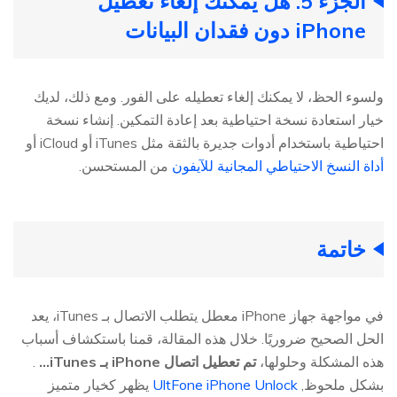
الجزء 5. هل يمكنك إلغاء تعطيل
iPhone دون فقدان البيانات
ولسوء الحظ، لا يمكنك إلغاء تعطيله على الفور. ومع ذلك، لديك
خيار استعادة نسخة احتياطية بعد إعادة التمكين. إنشاء نسخة
احتياطية باستخدام أدوات جديرة بالثقة مثل iTunes أو iCloud أو
أداة النسخ الاحتياطي المجانية للآيفون
من المستحسن.
خاتمة
في مواجهة جهاز iPhone معطل يتطلب الاتصال بـ iTunes، يعد
الحل الصحيح ضروريًا. خلال هذه المقالة، قمنا باستكشاف أسباب
هذه المشكلة وحلولها،
تم تعطيل اتصال iPhone بـ iTunes...
.
بشكل ملحوظ,
UltFone iPhone Unlock
يظهر كخيار متميز