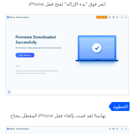
4
انقر فوق "بدء الإزالة" لفتح قفل iPhone.
الخطوة
5
تهانينا! لقد قمت بإلغاء قفل iPhone المعطل بنجاح.