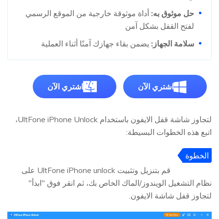
حل موثوق به:
أداة موثوقة خارجية من الموقع الرسمي
لفتح القفل بشكل آمن
سلامة الجهاز:
يضمن بقاء جهازك آمنًا أثناء العملية
اشتري الآن
اشتري الآن
لتجاوز شاشة قفل الايفون باستخدام UltFone iPhone Unlock،
اتبع هذه الخطوات البسيطة:
الخطوة
1
قم بتنزيل وتثبيت UltFone iPhone unlock على
نظام التشغيل الويندوز/الماك الخاص بك، ثم انقر فوق "ابدأ"
لتجاوز قفل شاشة الايفون.