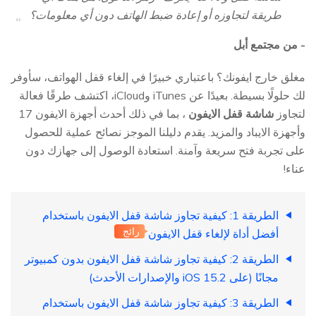
طريقة لتجاوزه أو إعادة ضبط الهاتف دون أي معلومات؟
- من مجتمع أبل
مغلق خارج ايفونك؟ باعتباري خبيرًا في إلغاء قفل الهواتف، سأوفر
لك حلولًا بسيطة. بعيدًا عن iTunes وiCloud، اكتشف طرقًا فعالة
لتجاوز
شاشة قفل الايفون
، بما في ذلك أحدث أجهزة الايفون 17
وأجهزة الايباد والمزيد. يقدم دليلنا الموجز نصائح عملية للحصول
على تجربة فتح سريعة وآمنة. استعادة الوصول إلى جهازك دون
عناء!
الطريقة 1: كيفية تجاوز شاشة قفل الايفون باستخدام
رائج
أفضل أداة لإلغاء قفل الايفون
الطريقة 2: كيفية تجاوز شاشة قفل الايفون بدون كمبيوتر
مجانًا (على iOS 15.2 والإصدارات الأحدث)
الطريقة 3: كيفية تجاوز شاشة قفل الايفون باستخدام