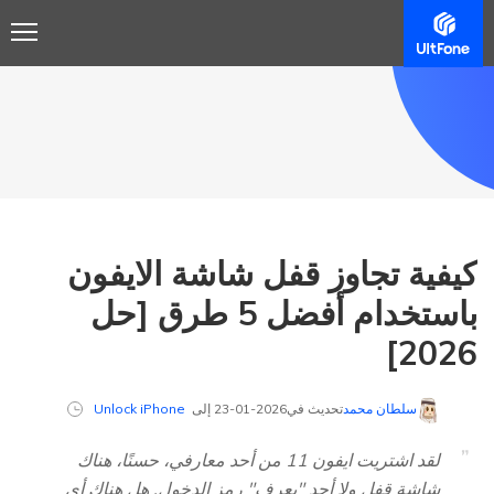
كيفية تجاوز قفل شاشة الايفون
باستخدام أفضل 5 طرق [حل
2026]
سلطان محمد
تحديث في2026-01-23 إلى
Unlock iPhone
لقد اشتريت ايفون 11 من أحد معارفي، حسنًا، هناك
شاشة قفل ولا أحد "يعرف" رمز الدخول. هل هناك أي