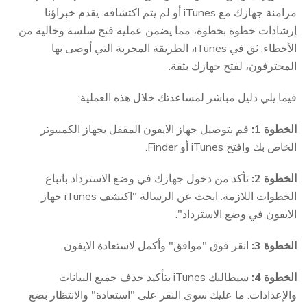
مزامنة جهازك مع iTunes أو لم يتم اكتشافه. يقدم خبراؤنا
إرشادات خطوة بخطوة، مما يضمن عملية فتح سلسة وخالية من
الأخطاء. ثق في iTunes، الطريقة المجربة التي أوصى بها
المحترفون، لفتح جهازك بثقة.
فيما يلي دليل مباشر لمساعدتك خلال هذه العملية:
الخطوة 1:
قم بتوصيل جهاز الايفون المقفل بجهاز الكمبيوتر
الخاص بك وافتح iTunes أو Finder.
الخطوة 2:
تأكد من دخول جهازك في وضع الاسترداد باتباع
الخطوات اللازمة. ابحث عن الرسالة "اكتشف iTunes جهاز
الايفون في وضع الاسترداد".
الخطوة 3:
انقر فوق "موافق" وأكمل لاستعادة الايفون.
الخطوة 4:
سيطالبك iTunes بتأكيد حذف جميع البيانات
والإعدادات. ما عليك سوى النقر على "استعادة" والانتظار بضع