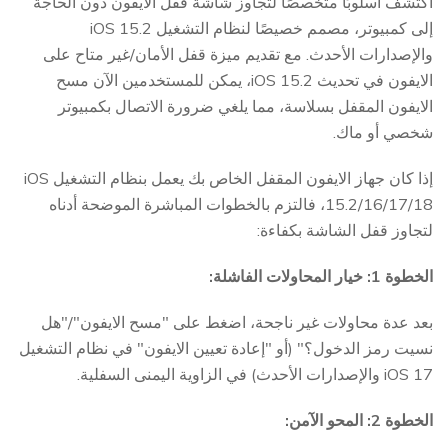
اكتشف أسلوبًا متخصصًا لتجاوز شاشة قفل الايفون دون الحاجة
إلى كمبيوتر، مصمم خصيصًا لنظام التشغيل iOS 15.2
والإصدارات الأحدث. مع تقديم ميزة قفل الأمان/غير متاح على
الايفون في تحديث iOS 15.2، يمكن للمستخدمين الآن مسح
الايفون المقفل بسلاسة، مما يلغي ضرورة الاتصال بكمبيوتر
شخصي أو ماك.
إذا كان جهاز الايفون المقفل الخاص بك يعمل بنظام التشغيل iOS
15.2/16/17/18، فالتزم بالخطوات المباشرة الموضحة أدناه
لتجاوز قفل الشاشة بكفاءة:
الخطوة 1: خيار المحاولات الفاشلة:
بعد عدة محاولات غير ناجحة، اضغط على "مسح الايفون"/"هل
نسيت رمز الدخول؟" (أو "إعادة تعيين الايفون" في نظام التشغيل
iOS 17 والإصدارات الأحدث) في الزاوية اليمنى السفلية.
الخطوة 2: المحو الآمن: