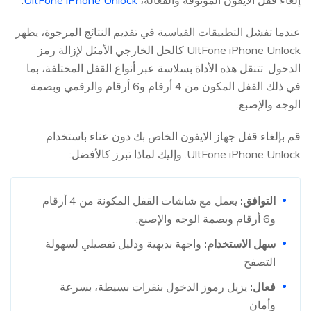
إلغاء قفل الايفون الموثوقة والفعالة،
UltFone iPhone Unlock
.
عندما تفشل التطبيقات القياسية في تقديم النتائج المرجوة، يظهر
UltFone iPhone Unlock كالحل الخارجي الأمثل لإزالة رمز
الدخول. تتنقل هذه الأداة بسلاسة عبر أنواع القفل المختلفة، بما
في ذلك القفل المكون من 4 أرقام و6 أرقام والرقمي وبصمة
الوجه والإصبع.
قم بإلغاء قفل جهاز الايفون الخاص بك دون عناء باستخدام
UltFone iPhone Unlock. وإليك لماذا تبرز كالأفضل:
التوافق:
يعمل مع شاشات القفل المكونة من 4 أرقام
و6 أرقام وبصمة الوجه والإصبع.
سهل الاستخدام:
واجهة بديهية ودليل تفصيلي لسهولة
التصفح
فعال:
يزيل رموز الدخول بنقرات بسيطة، بسرعة
وأمان