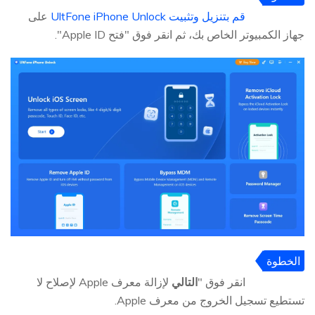
1
قم بتنزيل وتثبيت UltFone iPhone Unlock
على
جهاز الكمبيوتر الخاص بك، ثم انقر فوق "فتح Apple ID".
الخطوة
2
انقر فوق "
التالي
لإزالة معرف Apple لإصلاح لا
تستطيع تسجيل الخروج من معرف Apple.