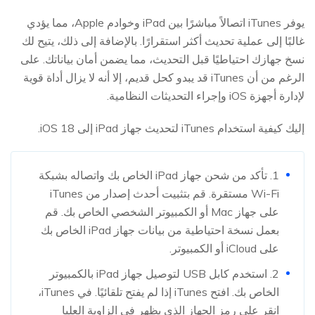
يوفر iTunes اتصالاً مباشرًا بين iPad وخوادم Apple، مما يؤدي
غالبًا إلى عملية تحديث أكثر استقرارًا. بالإضافة إلى ذلك، يتيح لك
نسخ جهازك احتياطيًا قبل التحديث، مما يضمن أمان بياناتك. على
الرغم من أن iTunes قد يبدو كحل قديم، إلا أنه لا يزال أداة قوية
لإدارة أجهزة iOS وإجراء التحديثات النظامية.
إليك كيفية استخدام iTunes لتحديث جهاز iPad إلى iOS 18.
1. تأكد من شحن جهاز iPad الخاص بك واتصاله بشبكة
Wi-Fi مستقرة. قم بتثبيت أحدث إصدار من iTunes
على جهاز Mac أو الكمبيوتر الشخصي الخاص بك. قم
بعمل نسخة احتياطية من بيانات جهاز iPad الخاص بك
على iCloud أو الكمبيوتر.
2. استخدم كابل USB لتوصيل جهاز iPad بالكمبيوتر
الخاص بك. افتح iTunes إذا لم يفتح تلقائيًا. في iTunes،
انقر على رمز الجهاز الذي يظهر في الزاوية العليا