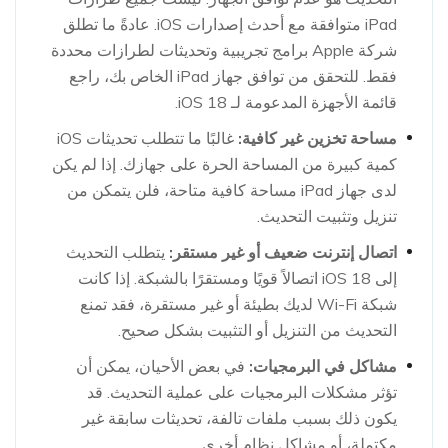
iPad متوافقة مع أحدث إصدارات iOS. عادةً ما تطلق
شركة Apple برامج تجريبية وتحديثات لطرازات محددة
فقط. للتحقق من توافق جهاز iPad الخاص بك، راجع
قائمة الأجهزة المدعومة لـ iOS 18.
مساحة تخزين غير كافية:
غالبًا ما تتطلب تحديثات iOS
كمية كبيرة من المساحة الحرة على جهازك. إذا لم يكن
لدى جهاز iPad مساحة كافية متاحة، فلن يتمكن من
تنزيل وتثبيت التحديث.
اتصال إنترنت ضعيف أو غير مستقر:
يتطلب التحديث
إلى iOS 18 اتصالاً قويًا ومستقرًا بالشبكة. إذا كانت
شبكة Wi-Fi لديك بطيئة أو غير مستقرة، فقد تمنع
التحديث من التنزيل أو التثبيت بشكل صحيح.
مشاكل في البرمجيات:
في بعض الأحيان، يمكن أن
تؤثر مشكلات البرمجيات على عملية التحديث. قد
يكون ذلك بسبب ملفات تالفة، تحديثات سابقة غير
مكتملة، أو مشاكل نظام أخرى.