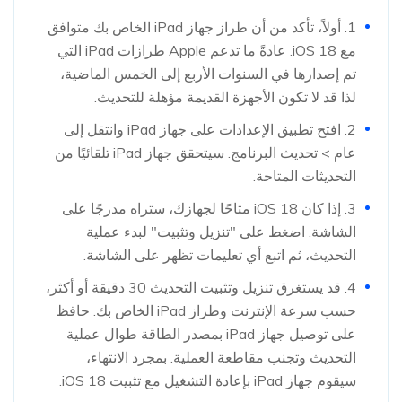
1. أولاً، تأكد من أن طراز جهاز iPad الخاص بك متوافق
مع iOS 18. عادةً ما تدعم Apple طرازات iPad التي
تم إصدارها في السنوات الأربع إلى الخمس الماضية،
لذا قد لا تكون الأجهزة القديمة مؤهلة للتحديث.
2. افتح تطبيق الإعدادات على جهاز iPad وانتقل إلى
عام > تحديث البرنامج. سيتحقق جهاز iPad تلقائيًا من
التحديثات المتاحة.
3. إذا كان iOS 18 متاحًا لجهازك، ستراه مدرجًا على
الشاشة. اضغط على "تنزيل وتثبيت" لبدء عملية
التحديث، ثم اتبع أي تعليمات تظهر على الشاشة.
4. قد يستغرق تنزيل وتثبيت التحديث 30 دقيقة أو أكثر،
حسب سرعة الإنترنت وطراز iPad الخاص بك. حافظ
على توصيل جهاز iPad بمصدر الطاقة طوال عملية
التحديث وتجنب مقاطعة العملية. بمجرد الانتهاء،
سيقوم جهاز iPad بإعادة التشغيل مع تثبيت iOS 18.