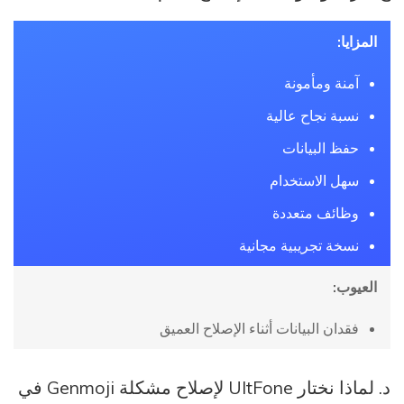
المزايا:
آمنة ومأمونة
نسبة نجاح عالية
حفظ البيانات
سهل الاستخدام
وظائف متعددة
نسخة تجريبية مجانية
العيوب:
فقدان البيانات أثناء الإصلاح العميق
د. لماذا نختار UltFone لإصلاح مشكلة Genmoji في