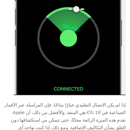
إذا لم يكن الاتصال التقليدي خيارًا متاحًا، فإن المراسلة عبر الأقمار
الصناعية في iOS 18 هي المنقذ. والأفضل من ذلك، أن Apple
تقدم هذه الميزة الرائعة مجانًا، حتى تتمكن من استكشافها دون
القلق بشأن التكاليف الإضافية. ومع ذلك، إذا كنت تواجه أي