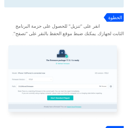
الخطوة
3
انقر على "تنزيل" للحصول على حزمة البرنامج
الثابت لجهازك. يمكنك ضبط موقع الحفظ بالنقر على "تصفح".