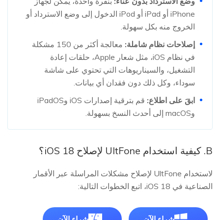
وضع الاسترداد بدون عناء:
بنقرة واحدة، يمكن لجهاز
iPhone أو iPad أو iPod الدخول إلى وضع الاسترداد أو
الخروج منه بكل سهولة.
إصلاحات نظام شاملة:
معالجة أكثر من 150 مشكلة
في نظام iOS، مثل شعار Apple، حلقات إعادة
التشغيل، والسيناريوهات التي تحتوي على شاشة
سوداء، وكل ذلك دون فقدان أي بيانات.
ابقَ على اطلاع:
قم بترقية إصدارات iOS وiPadOS
وmacOS إلى أحدث النسخ بسهولة.
B. كيفية استخدام UltFone لإصلاح iOS 18؟
لاستخدام UltFone لإصلاح مشكلات المراسلة عبر الأقمار
الصناعية في iOS 18، اتبع الخطوات التالية:
شراء الآن
شراء الآن