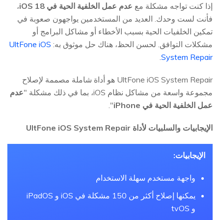
إذا كنت تواجه مشكلة مع
عدم عمل الخلفية الحية في iOS 18
،
فأنت لست وحدك. العديد من المستخدمين يواجهون صعوبة في
تمكين الخلفيات الحية بسبب الأخطاء أو مشاكل البرامج أو
مشكلات التوافق. لحسن الحظ، هناك حل موثوق به:
UltFone iOS
.
System Repair
UltFone iOS System Repair هو أداة شاملة مصممة لإصلاح
مجموعة واسعة من مشاكل نظام iOS، بما في ذلك مشكلة "
عدم
عمل الخلفية الحية في iPhone
".
الإيجابيات والسلبيات لأداة UltFone iOS System Repair
الإيجابيات:
واجهة مستخدم سهلة الاستخدام
يمكنها إصلاح أكثر من 150 مشكلة في iOS و iPadOS
و tvOS