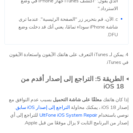
الذي يقول: "اكتشف iTunes جهاز iPhone في وضع
الاسترداد."
c. الآن، قم بتحرير زر "الصفحة الرئيسية". عندما ترى
شاشة iPhone سوداء تمامًا، يعني أنك قد دخلت وضع
DFU.
4. يمكن لـ iTunes التعرف على هاتفك الآيفون واستعادة الآيفون
في iTunes.
الطريقة 5: التراجع إلى إصدار أقدم من
iOS 18
إذا كان هاتفك
معلقًا على شاشة التحميل
بسبب عدم التوافق مع
إصدار iOS 18 ، يمكنك محاولة
التراجع إلى إصدار iOS سابق
.
نوصي باستخدام
UltFone iOS System Repair
للتراجع إلى أي
إصدار من البرنامج الثابت لا يزال موقعًا من قبل Apple.