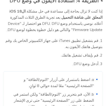
الطريقة 4: استعادة الآيفون في وضع DFU
إذا كنت لا تزال بحاجة إلى مساعدة في حل مشكلة
الiOS 18
المعلق على شاشة التحميل
بعد تجربة الطرق الثلاث المذكورة
أعلاه، نوصي باستخدام وضع DFU. DFU هو اختصار لـ "Device
Firmware Update" والتالي هو دليل خطوة بخطوة لوضع DFU.
1. قم بتشغيل تطبيق iTunes على جهاز الكمبيوتر الخاص بك وقم
بتوصيل هاتفك الآيفون به.
2. قم بإيقاف تشغيل هاتفك.
3. أدخل وضع DFU.
a. اضغط باستمرار على أزرار "النوم/الطاقة" و
"الصفحة الرئيسية" معًا لمدة حوالي 8 ثوانٍ.
b. الآن، قم بتحرير زر "النوم/الطاقة" ولكن استمر في
الضغط على زر "الصفحة الرئيسية" حتى ترى الإشعار