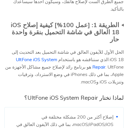
جميع الطرق الست لإصلاح هاتفك، وسيكون أحدها سيساعدك
بالتأكيد.
الطريقة 1: [عمل 100%] كيفية إصلاح iOS
18 العالق في شاشة التحميل بنقرة واحدة
حار
الحل الأول للآيفون العالق في شاشة التحميل بعد التحديث إلى
iOS 18 الذي سنناقشه هو باستخدام
UltFone iOS System
Repair
. UltFone هو برنامج رائد لإصلاح جميع مشاكل الأجهزة من
Apple، بما في ذلك iPhones في وضع الاسترداد، وترقيات
وتنزيلات iOS وmacOS.
لماذا تختار UltFone iOS System Repair؟
إصلاح أكثر من 200 مشكلة مختلفة في
macOS/iPadOS/iOS، بما في ذلك الآيفون العالق في