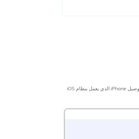
قم بتثبيت UltFone iOS System Repair على جهاز الكمبيوتر الخاص بك بعد تحميله. قم بتوصيل iPhone الذي يعمل بنظام iOS