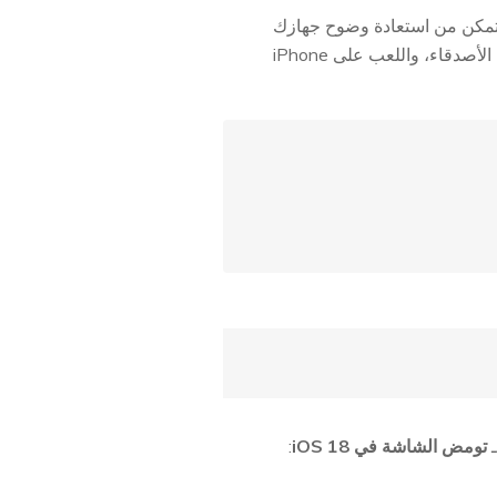
تعرض ست طرق من أفضل الطرق لمعالجة مشكلة التومض على iOS 18 حتى تتمكن من استعادة وضوح جهازك
ويمكنك العودة إلى مشاهدة الأفلام، ومراسلة الأصدقاء، واللعب على iPhone
ـ
تومض الشاشة في iOS 18
: