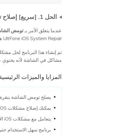
الحل 1. [سريع] إصلاح تومض الشاشة في iOS 18 بدون فقدان البيانات
عندما يتعلق الأمر بـ
تومض الشاشة في
UltFone iOS System Repair هو أداة قوية لحل مثل هذه المشكلات، وفي نفس الوقت، لا تؤدي إلى فقدان البيانات.
مشاكل في الشاشة لأنه يحتوي ع
المزايا والميزات الرئيسية
يصلح تومض الشاشة بنقرة 
يمكنك إصلاح مشكلات iOS دون فقدان بياناتك.
يتعامل مع مشكلات iOS الأخرى بجانب مشكلات التومض مثل تجمد النظام ومشاكل التطبيقات، من بين أمور أخرى.
برنامج سهل الاستخدام حتى 