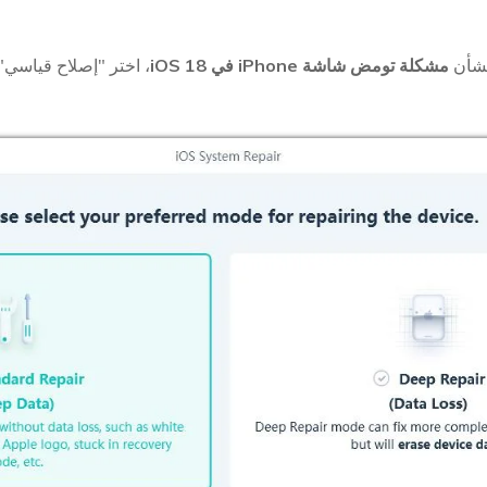
بشأن
مشكلة تومض شاشة iPhone في iOS 18
، اختر "إصلاح قياسي