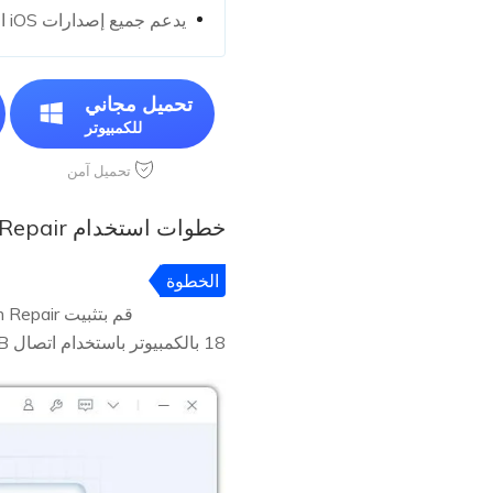
يدعم جميع إصدارات iOS الخاصة بأجهزة iPhone، بالإضافة إلى التحديث الحالي.
تحميل مجاني
للكمبيوتر
تحميل آمن
خطوات استخدام UltFone iOS System Repair
الخطوة
1
18 بالكمبيوتر باستخدام اتصال USB. اضغط على "بدء".