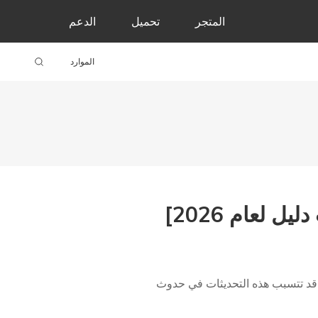
المتجر
تحميل
الدعم
الموارد
يث جديد لأي جهاز iOS، حيث أطلقت Apple مؤخرًا iOS 18. ومع ذلك، قد تتسبب هذه التحديثات في حدوث