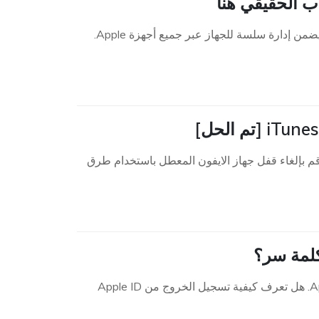
ب الحقيقي هنا
استكشف طرق إعادة تعيين رموز مرور Screen Time في حالة نسيانها، مما يضمن إدارة سلسة للجهاز عبر جميع أجهزة Apple.
ل الايفون المعطل بدون استخدام iTunes دون عناء. قم بإلغاء قفل جهاز الايفون المعطل باستخدام طرق
يعد نسيان Apple ID مشكلة وحينها لن تتمكن من تسجيل الخروج من Apple ID. هل تعرف كيفية تسجيل الخروج من Apple ID