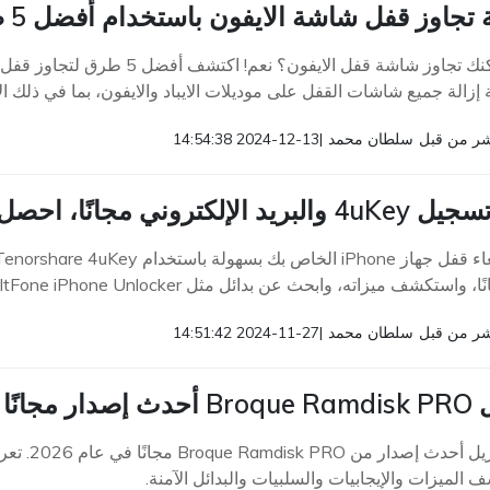
تجاوز قفل شاشة الايفون باستخدام أفضل 5 طرق [حل 2026]
هل يمكنك تجاوز شاشة قفل الايفو
زالة جميع شاشات القفل على موديلات الايباد والايفون، بما في ذلك الايفون 16 بر
ر من قبل
سلطان محمد
|
2024-12-13 14:54:38
لإلكتروني مجانًا، احصل على حساب مجاني هنا
استكشف ميزاته، وابحث عن بدائل مثل UltFone iPhone Unlocker وحسابه المجاني.
ر من قبل
سلطان محمد
|
2024-11-27 14:51:42
ا [مراجعة 2026]
الميزات والإيجابيات والسلبيات والبدائل الآمنة.