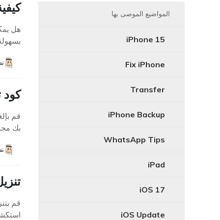
كيفية 
المواضيع الموصى بها
iPhone 15
بسهولة إ
نش
Fix iPhone
Transfer
كود تسجيل 4uKey والبريد ا
iPhone Backup
بك مجانًا، و
WhatsApp Tips
نش
iPad
تنزيل Broque Ramdisk PRO أحدث إصدار مجانً
iOS 17
iOS Update
استكشف 