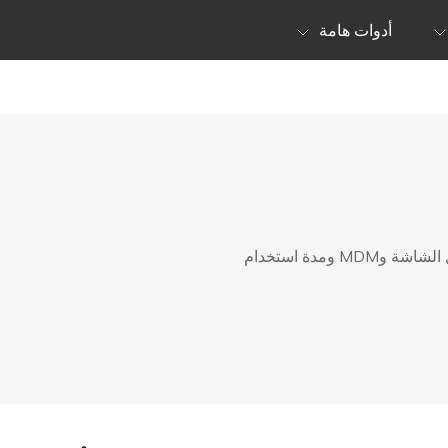
أدوات هامة
نصائح مفيدة لفتح أي أقفال لجهاز iPhone، بما في ذلك قفل الشاشة وMDM ومدة استخدام