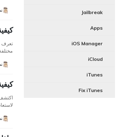
نش
Jailbreak
Apps
كيفية إلغاء قف
iOS Manager
مختلفة،
iCloud
نش
iTunes
كيفية حل
Fix iTunes
اكتشف 
لاستعاد
نش