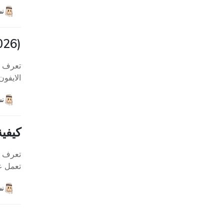
نش
(2026) كيفية فتح قفل الايفون باستخدام حيلة مكالمات الطوارئ
الايفون.
نش
كيفية إصلاح iPhone غير م
تعمل على جميع 
نش