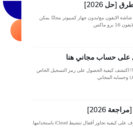
ن؟ نعم! اكتشف أفضل 5 طرق لتجاوز قفل شاشة الايفون مع/بدون جهاز كمبيوتر مجانًا. يمكن
و ماكس.
قم بإلغاء قفل جهاز iPhone الخاص بك بسهولة باستخدام Tenorshare 4uKey! اكتشف كيفية الحصول على رمز التسجيل الخاص
قم بتنزيل أحدث إصدار من Broque Ramdisk PRO مجانًا في عام 2026. تعرف على كيفية تجاوز أقفال تنشيط iCloud باستخدامها.