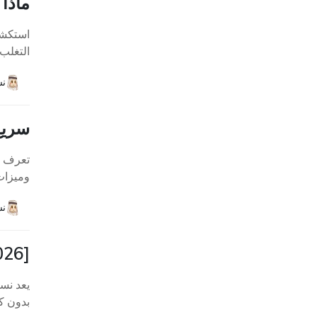
ماذا
التغلب على
نش
سريع و
وميزات 
نش
[2026] كيفية تسجيل الخروج من Apple ID بدون كلمة سر؟
بدون ك