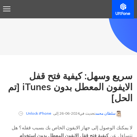
سريع وسهل: كيفية فتح قفل
الايفون المعطل بدون iTunes [تم
الحل]
سلطان محمد
تحديث في2024-06-26 إلى
Unlock iPhone
لا يمكنك الوصول إلى جهاز الايفون الخاص بك بسبب قفله؟ هل
تتساءل عن
كيفية فتح قفل الايفون المعطل بدون استخدام