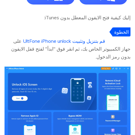
إليك كيفية فتح الايفون المعطل بدون iTunes:
الخطوة
1:
قم بتنزيل وتثبيت UltFone iPhone unlock
على
جهاز الكمبيوتر الخاص بك، ثم انقر فوق "ابدأ" لفتح قفل الايفون
بدون رمز الدخول.