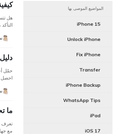
كيفية
المواضيع الموصى بها
هل تتس
iPhone 15
التأكد 
نش
Unlock iPhone
Fix iPhone
دليل تحم
Transfer
احصل على ملف K
iPhone Backup
نش
WhatsApp Tips
ما تح
iPad
iOS 17
مع جهات