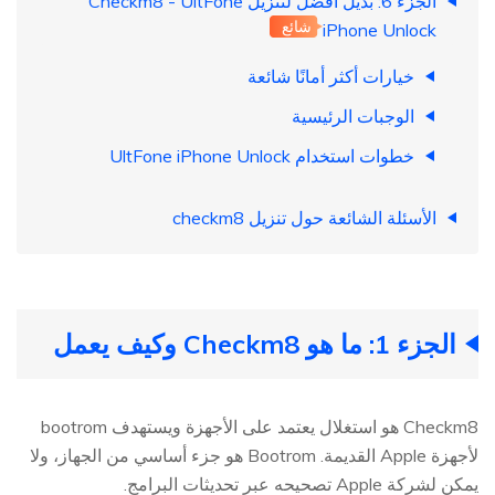
الجزء 6: بديل أفضل لتنزيل Checkm8 - UltFone
شائع
iPhone Unlock
خيارات أكثر أمانًا شائعة
الوجبات الرئيسية
خطوات استخدام UltFone iPhone Unlock
الأسئلة الشائعة حول تنزيل checkm8
الجزء 1: ما هو Checkm8 وكيف يعمل
Checkm8 هو استغلال يعتمد على الأجهزة ويستهدف bootrom
لأجهزة Apple القديمة. Bootrom هو جزء أساسي من الجهاز، ولا
يمكن لشركة Apple تصحيحه عبر تحديثات البرامج.