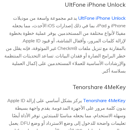
UltFone iPhone Unlock
UltFone iPhone Unlock
يدعم مجموعة واسعة من موديلات
iPhone و iPad، بما في ذلك إصدارات iOS الأحدث، مما يجعله
مفيدًا لأنواع مختلفة من المستخدمين. يوفر عملية خطوة بخطوة
لإزالة كلمات المرور، وأقفال الشاشة، أو قيود Apple ID.
بالمقارنة مع تنزيل ملفات Checkm8 غير الموثوقة، فإنه يقلل من
خطر البرامج الضارة أو فقدان البيانات. تساعد التحديثات المنتظمة
والإرشادات الأساسية للعملاء المستخدمين على إكمال العملية
بسلاسة أكبر.
Tenorshare 4MeKey
Tenorshare 4MeKey
يركز بشكل أساسي على إزالة Apple ID
بدون كلمة مرور على الأجهزة المدعومة. يقدم واجهة بسيطة
وسهلة الاستخدام، مما يجعله مناسبًا للمبتدئين. توفر الأداة أيضًا
تعليمات واضحة للدخول إلى وضع الاسترداد أو وضع DFU. يعمل