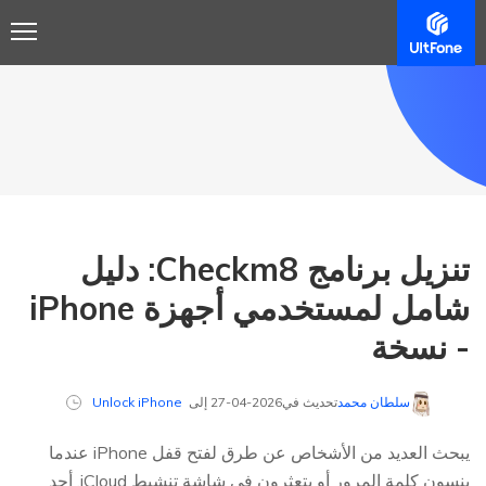
تنزيل برنامج Checkm8: دليل
شامل لمستخدمي أجهزة iPhone
- نسخة
سلطان محمد
تحديث في2026-04-27 إلى
Unlock iPhone
يبحث العديد من الأشخاص عن طرق لفتح قفل iPhone عندما
ينسون كلمة المرور أو يتعثرون في شاشة تنشيط iCloud. أحد