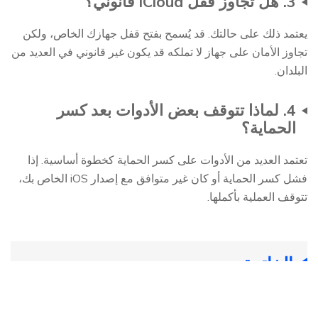
3. هل تجاوز قفل iCloud قانوني؟
يعتمد ذلك على حالتك. قد يُسمح بفتح قفل جهازك الخاص، ولكن
تجاوز الأمان على جهاز لا تملكه قد يكون غير قانوني في العديد من
البلدان.
4. لماذا تتوقف بعض الأدوات بعد كسر
الحماية؟
تعتمد العديد من الأدوات على كسر الحماية كخطوة أساسية. إذا
فشل كسر الحماية أو كان غير متوافق مع إصدار iOS الخاص بك،
تتوقف العملية بأكملها.
الخاتمة
تنزيل Checkm8 ليس أداة فتح بسيطة. إنه استغلال تقني يعمل