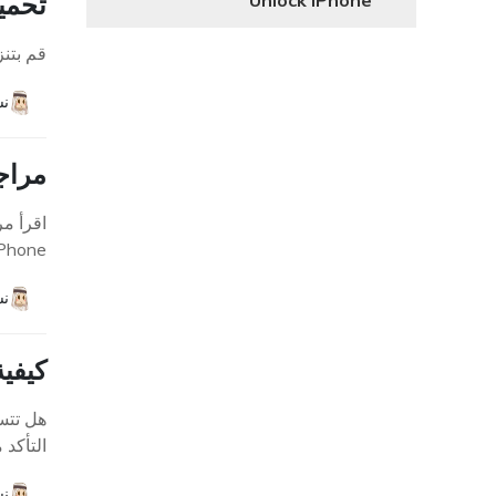
تحميل برنامج der 3.40
Unlock iPhone
قم بتنزيل برنامج cle Thunder Crack
نش
مراجعة UltFone iPhone Unlock: الم
iPhone بسهولة وسر
نش
كيفية
هل تتس
التأكد 
نش