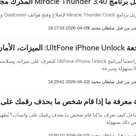
Miracle Thun المكرك مجاناً مع خاصية تجاوز FRP
Mira لإصلاح وفتح هواتف Qualcomm و MediaTek ببضع نقرات.
ر من قبل
سلطان محمد
|
2026-04-09 16:17:53
يزات، الأمان، السعر والأداء
اقرأ مراجعتنا لبرنامج ltFone iPhone Unlock
عة.
ر من قبل
سلطان محمد
|
2026-04-02 14:29:41
 معرفة ما إذا قام شخص ما بحذف رقمك على وات
اءل كيف تعرف ما إذا قام شخص ما بحذف رقمك على واتساب؟ يُظهر 
من ذلك بسهولة.
ر من قبل
سلطان محمد
|
2026-04-02 10:50:10