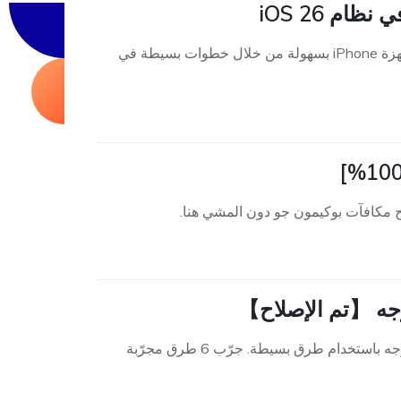
م iOS 26
تعرّف على كيفية نقل شريط البحث إلى الأعلى على نظام iOS 26 الخاص بأجهزة iPhone بسهولة من خلال خطوات بسيطة في
ح مكافآت بوكيمون جو دون المشي هنا.
وجه 【تم الإصلاح】
تعرّف على كيفية إيقاف حماية الجهاز المسروق بدون استخدام ميزة بصمة الوجه باستخدام طرق بسيطة. جرّب 6 طرق مجرّبة