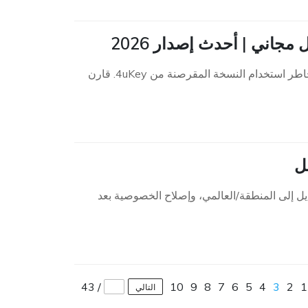
افتح قفل جهاز iPhone الخاص بك باستخدام Tenorshare 4uKey أو تجنب مخاطر استخدام النسخة المقرصنة من 4uKey. قارن
20: إخفاء تسمية البلد، والتبديل إلى المنطقة/العالمي، وإصلاح الخصوصية بعد
43
/
10
9
8
7
6
5
4
3
2
1
التالي