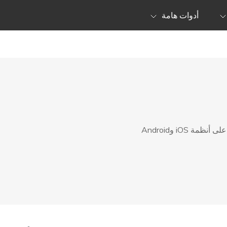
أدوات هامة
يمكنك العثور على جميع النصائح المفيدة لمعظم المشكلات على أنظمة iOS وAndroid