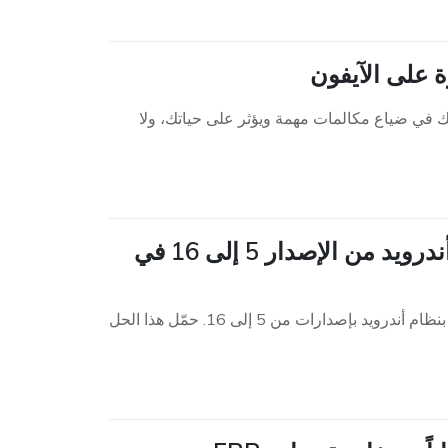
 في ضياع مكالمات مهمة ويؤثر على حياتك، ولا
[تحميل مجاني] تجاوز FRP من AddROM لأجهزة أندرويد من الإصدار 5 إلى 16 في
اكتشف أفضل طريقة لتجاوز FRP مع أو بدون إضافة روم لجهازك الذي يعمل بنظام أندرويد بإصدارات من 5 إلى 16. حمّل هذا الحل