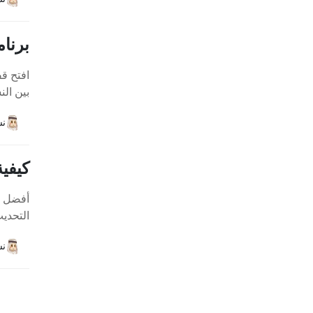
برنامج Tenorshare 4ukey المكرك مع رمز تسجي
بين الن
نش
كيفية تغي
التحديث
نش