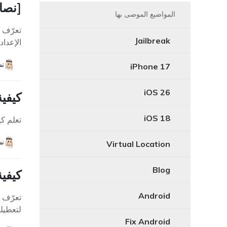
[نصائ
المواضيع الموصى بها
Jailbreak
الإعداد
نش
iPhone 17
iOS 26
كيفية 
iOS 18
تعلم ك
نش
Virtual Location
Blog
كيفي
Android
لتعطيلها على
Fix Android