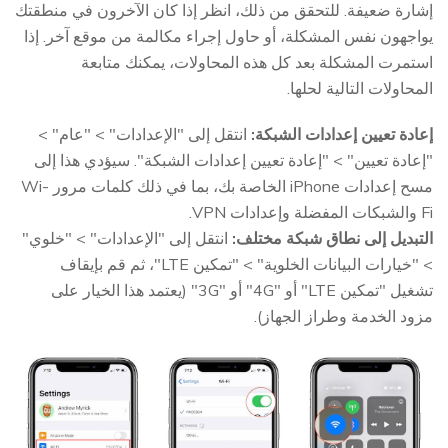
إشارة ضعيفة. للتحقق من ذلك، انظر إذا كان الآخرون في منطقتك
يواجهون نفس المشكلة، أو حاول إجراء مكالمة من موقع آخر. إذا
استمرت المشكلة بعد كل هذه المحاولات، يمكنك متابعة
المحاولات التالية لحلها.
إعادة تعيين إعدادات الشبكة:
انتقل إلى "الإعدادات" > "عام" >
"إعادة تعيين" > "إعادة تعيين إعدادات الشبكة". سيؤدي هذا إلى
مسح إعدادات iPhone الخاصة بك، بما في ذلك كلمات مرور Wi-
Fi والشبكات المفضلة وإعدادات VPN.
التبديل إلى نطاق شبكة مختلف:
انتقل إلى "الإعدادات" > "خلوي"
> "خيارات البيانات الخلوية" > "تمكين LTE"، ثم قم بإيقاف
تشغيل "تمكين LTE" أو "4G" أو "3G" (يعتمد هذا الخيار على
مزود الخدمة وطراز الجهاز).