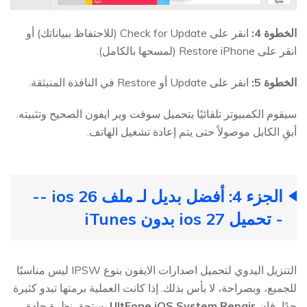
الخطوة 4:
انقر على Check for Update (للاحتفاظ ببياناتك) أو
انقر على Restore iPhone (لمسحها بالكامل).
الخطوة 5:
انقر على Update أو Restore في النافذة المنبثقة.
سيقوم الكمبيوتر تلقائيًا بتحميل سوفت وير ايفون الصحيح وتثبيته.
أبقِ الكابل موصولاً حتى يتم إعادة تشغيل الهاتف.
الجزء 4: أفضل بديل لـ ملف ios 26 --
- تحميل ios 27 بدون iTunes
التنزيل اليدوي لتحميل اصدارات الايفون بنوع IPSW ليس مناسبًا
للجميع، وبصراحة، لا بأس بذلك. إذا كانت العملية برمتها تبدو كثيرة
جدًا، فإن
UltFone iOS System Repair
يستحق نظرة جادة.