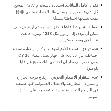
فقدان كامل للبيانات:
استعادة باستخدام IPSW تمسح
كل شيء. الصور والرسائل والملاحظات تختفي،除非
قمت بنسخها احتياطيًا مسبقًا
أخطاء التحديث الفاشلة:
كابل غير محكم أو تنزيل تالف
يمكن أن يؤدي إلى رموز مثل
4013
ويترك هاتفك
عالقًا في وضع الاسترداد
عدم توافق النسخة الاحتياطية:
لا يمكنك استعادة نسخة
احتياطية من ios 27 على جهاز يعمل بنظام iOS 26.
يعني خفض الإصدار أن أحدث بياناتك تصبح غير قابلة
للوصول
عدم استقرار الإصدار التجريبي:
ارتفاع درجة الحرارة،
واستنزاف البطارية، والأعطال العشوائية كلها طبيعية
في البرامج التجريبية. بجدية، لا تضع هذا على هاتفك
اليومي