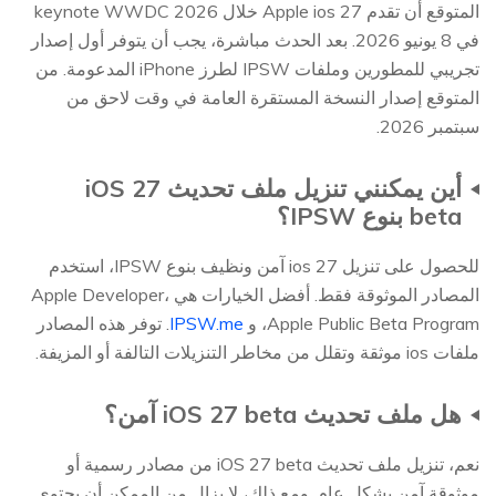
المتوقع أن تقدم Apple ios 27 خلال keynote WWDC 2026
في 8 يونيو 2026. بعد الحدث مباشرة، يجب أن يتوفر أول إصدار
تجريبي للمطورين وملفات IPSW لطرز iPhone المدعومة. من
المتوقع إصدار النسخة المستقرة العامة في وقت لاحق من
سبتمبر 2026.
أين يمكنني تنزيل ملف تحديث iOS 27
beta بنوع IPSW؟
للحصول على تنزيل ios 27 آمن ونظيف بنوع IPSW، استخدم
المصادر الموثوقة فقط. أفضل الخيارات هي Apple Developer،
Apple Public Beta Program، و
IPSW.me
. توفر هذه المصادر
ملفات ios موثقة وتقلل من مخاطر التنزيلات التالفة أو المزيفة.
هل ملف تحديث iOS 27 beta آمن؟
نعم، تنزيل ملف تحديث iOS 27 beta من مصادر رسمية أو
موثوقة آمن بشكل عام. ومع ذلك، لا يزال من الممكن أن يحتوي