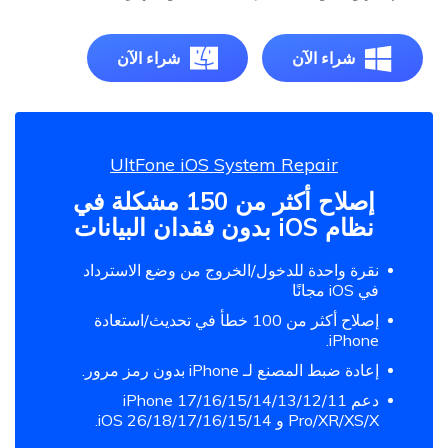
شراء الآن
شراء الآن
UltFone iOS System Repair
إصلاح أكثر من 150 مشكلة في
نظام iOS بدون فقدان البيانات
نقرة واحدة للدخول/الخروج من وضع الاسترداد
في iOS مجانًا
إصلاح أكثر من 100 خطأ في تحديث/استعادة
iPhone.
إعادة ضبط المصنع لـ iPhone بدون رمز مرور.
دعم iPhone 17/16/15/14/13/12/11
Pro/XR/XS/X و iOS 26/18/17/16/15/14.