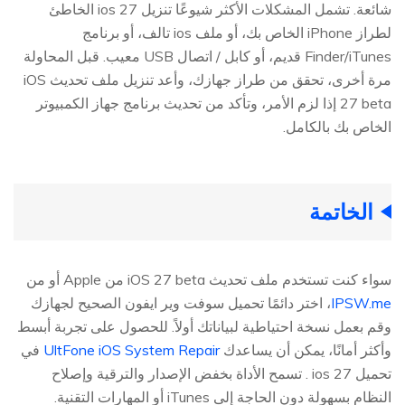
شائعة. تشمل المشكلات الأكثر شيوعًا تنزيل ios 27 الخاطئ
لطراز iPhone الخاص بك، أو ملف ios تالف، أو برنامج
Finder/iTunes قديم، أو كابل / اتصال USB معيب. قبل المحاولة
مرة أخرى، تحقق من طراز جهازك، وأعد تنزيل ملف تحديث iOS
27 beta إذا لزم الأمر، وتأكد من تحديث برنامج جهاز الكمبيوتر
الخاص بك بالكامل.
الخاتمة
سواء كنت تستخدم ملف تحديث iOS 27 beta من Apple أو من
IPSW.me
، اختر دائمًا تحميل سوفت وير ايفون الصحيح لجهازك
وقم بعمل نسخة احتياطية لبياناتك أولاً. للحصول على تجربة أبسط
وأكثر أمانًا، يمكن أن يساعدك
UltFone iOS System Repair
في
تحميل ios 27 . تسمح الأداة بخفض الإصدار والترقية وإصلاح
النظام بسهولة دون الحاجة إلى iTunes أو المهارات التقنية.