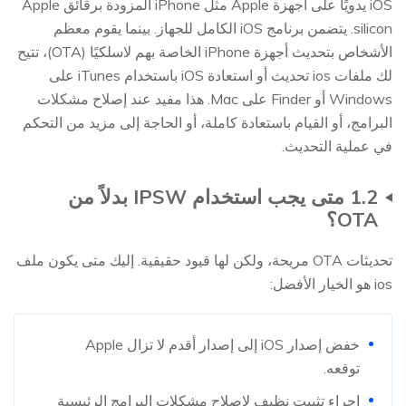
iOS يدويًا على أجهزة Apple مثل iPhone المزودة برقائق Apple
silicon. يتضمن برنامج iOS الكامل للجهاز. بينما يقوم معظم
الأشخاص بتحديث أجهزة iPhone الخاصة بهم لاسلكيًا (OTA)، تتيح
لك ملفات ios تحديث أو استعادة iOS باستخدام iTunes على
Windows أو Finder على Mac. هذا مفيد عند إصلاح مشكلات
البرامج، أو القيام باستعادة كاملة، أو الحاجة إلى مزيد من التحكم
في عملية التحديث.
1.2 متى يجب استخدام IPSW بدلاً من
OTA؟
تحديثات OTA مريحة، ولكن لها قيود حقيقية. إليك متى يكون ملف
ios هو الخيار الأفضل:
خفض إصدار iOS إلى إصدار أقدم لا تزال Apple
توقعه.
إجراء تثبيت نظيف لإصلاح مشكلات البرامج الرئيسية