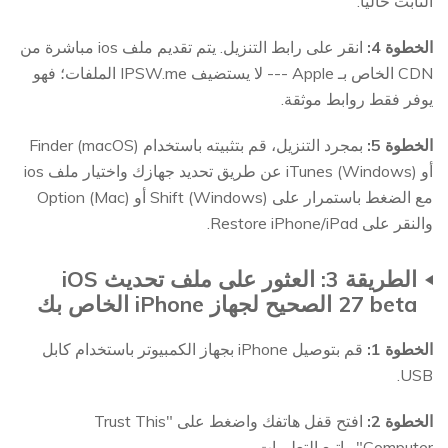
الثابت حاليًا.
الخطوة 4:
انقر على رابط التنزيل. يتم تقديم ملف ios مباشرة من
CDN الخاص بـ Apple --- لا يستضيف IPSW.me الملفات؛ فهو
يوفر فقط روابط موثقة.
الخطوة 5:
بمجرد التنزيل، قم بتثبيته باستخدام Finder (macOS)
أو iTunes (Windows) عن طريق تحديد جهازك واختيار ملف ios
مع الضغط باستمرار على Shift (Windows) أو Option (Mac)
والنقر على Restore iPhone/iPad.
الطريقة 3: العثور على ملف تحديث iOS
27 beta الصحيح لجهاز iPhone الخاص بك
الخطوة 1:
قم بتوصيل iPhone بجهاز الكمبيوتر باستخدام كابل
USB.
الخطوة 2:
افتح قفل هاتفك واضغط على "Trust This
Computer" واتبع التعليمات.