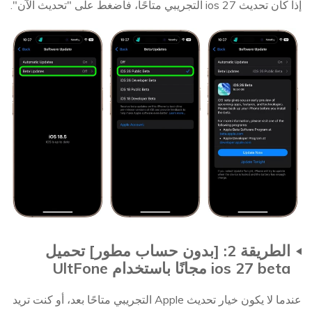
إذا كان تحديث ios 27 التجريبي متاحًا، فاضغط على "تحديث الآن".
الطريقة 2: [بدون حساب مطور] تحميل
ios 27 beta مجانًا باستخدام UltFone
عندما لا يكون خيار تحديث Apple التجريبي متاحًا بعد، أو كنت تريد