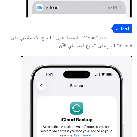
الخطوة
2
حدد "iCloud". اضغط على "النسخ الاحتياطي على
iCloud". انقر على "نسخ احتياطي الآن".