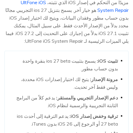
مزيدًا من التحكم في إصدار iOS الذي تثبته،
UltFone iOS
System Repair
هو خيار آخر. يسمح بتنزيل ios 27 التجريبي مجانًا
بدون حساب مطور وفقدان البيانات، ويتيح لك اختيار إصدار iOS
محدد بدلاً من الإصدار الأحدث فقط. على سبيل المثال، يمكنك
تثبيت iOS 27.1 بدلاً من إجبارك على التحديث إلى iOS 27.2. فيما
يلي الميزات الرئيسية لـ UltFone iOS System Repair:
تثبيت iOS:
يسمح بتثبيت ios 27 beta بنقرة واحدة
بدون حساب مطور.
مرونة الإصدار:
يتيح لك اختيار إصدارات iOS محددة،
وليس فقط آخر تحديث.
دعم الإصدار التجريبي والمستقر:
يدعم كلاً من البرامج
الثابتة التجريبية والرسمية لنظام iOS.
ترقية وخفض إصدار iOS:
يدعم الترقية إلى أحدث ios
27 beta أو الرجوع إلى iOS 26 بدون iTunes.