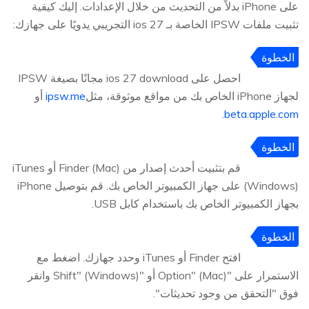
على iPhone بدلاً من التحديث من خلال الإعدادات. إليك كيفية
تثبيت ملفات IPSW الخاصة بـ ios 27 التجريبي يدويًا على جهازك:
الخطوة
1
احصل على ios 27 download مجانًا بصيغة IPSW
لجهاز iPhone الخاص بك من مواقع موثوقة، مثل
ipsw.me
أو
.
beta.apple.com
الخطوة
2
قم بتثبيت أحدث إصدار من Finder (Mac) أو iTunes
(Windows) على جهاز الكمبيوتر الخاص بك. قم بتوصيل iPhone
بجهاز الكمبيوتر الخاص بك باستخدام كابل USB.
الخطوة
3
افتح Finder أو iTunes وحدد جهازك. اضغط مع
الاستمرار على "Option" (Mac) أو "Shift" (Windows) وانقر
فوق "التحقق من وجود تحديثات".