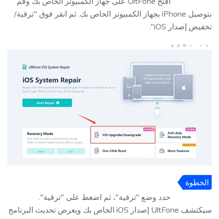
1
افتح UltFone على جهاز الكمبيوتر الخاص بك وقم
بتوصيل iPhone بجهاز الكمبيوتر الخاص بك. ثم انقر فوق "ترقية/
تخفيض إصدار iOS".
الخطوة
2
حدد وضع "ترقية"، ثم اضغط على "ترقية".
سيكتشف UltFone إصدار iOS الخاص بك ويعرض تحديث البرنامج