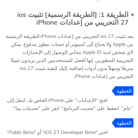
الطريقة 1: [الطريقة الرسمية] تثبيت ios
27 التجريبي من إعدادات iPhone
يعد تثبيت ios 27 التجريبي من إعدادات iPhone الطريقة الرسمية
من Apple ولا يحتاج إلى كمبيوتر أو حساب مطور مدفوع. يمكن
لأي شخص لديه Apple ID مجاني الوصول إلى الإصدارات
التجريبية للمطورين. إنها أفضل للمستخدمين الذين يريدون تثبيتًا
سريعًا وسهلاً بدون أدوات إضافية. إليك كيفية تثبيت ios 27
التجريبي من إعدادات iPhone:
الخطوة
1
افتح "الإعدادات" على iPhone الخاص بك. انتقل إلى
"عام". اضغط على "تحديث البرنامج". انقر على "تحديثات بيتا".
الخطوة
2
اختر "iOS 27 Developer Beta" أو "Public Beta".