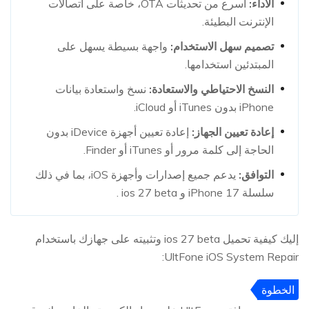
الأداء:
أسرع من تحديثات OTA، خاصة على اتصالات
الإنترنت البطيئة.
تصميم سهل الاستخدام:
واجهة بسيطة يسهل على
المبتدئين استخدامها.
النسخ الاحتياطي والاستعادة:
نسخ واستعادة بيانات
iPhone بدون iTunes أو iCloud.
إعادة تعيين الجهاز:
إعادة تعيين أجهزة iDevice بدون
الحاجة إلى كلمة مرور أو iTunes أو Finder.
التوافق:
يدعم جميع إصدارات وأجهزة iOS، بما في ذلك
سلسلة iPhone 17 و ios 27 beta .
إليك كيفية تحميل ios 27 beta وتثبيته على جهازك باستخدام
UltFone iOS System Repair:
الخطوة