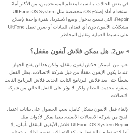
في بعض الحالات. بالنسبة لمعظم المستخدمين، من الأكثر أمانًا
استخدام أداة إصلاح iOS مخصصة مثل UltFone iOS System
Repair، التي تسمح بدخول وضع الاسترداد بنقرة واحدة لإصلاح
مشكلات الآيفون دون أي فقدان للبيانات أو ضرر. تعمل UltFone
على تبسيط العملية وتقليل المخاطر.
س2. هل يمكن فلاش آيفون مقفل؟
نعم، من الممكن فلاش آيفون مقفل، ولكن هذا لن يفتح الجهاز.
عندما يكون الآيفون مقفلًا من قبل شركة الاتصالات، يظل القفل
نشطًا حتى بعد فلاش البرنامج الثابت الجديد. فلاش البرنامج الثابت
سيقوم بتحديث النظام ولكن لا يؤثر على القفل الحالي من شركة
الاتصالات.
لإلغاء قفل الآيفون بشكل كامل، يجب الحصول على بيانات اعتماد
الفتح من شركة الاتصالات الأصلية. بينما يمكن لأدوات مثل
UltFone iOS System Repair فلاش الآيفون المقفل بأمان، إلا
أنها لا تستطيع إزالة قفل شركة الاتصالات نفسه. لذلك، ستحتاج