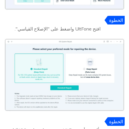
الخطوة
2
افتح UltFone واضغط على "الإصلاح القياسي".
الخطوة