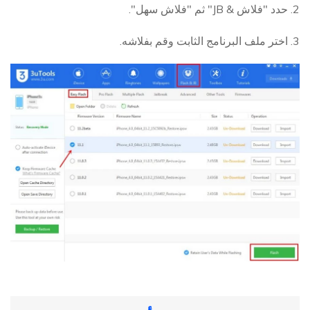
2. حدد "فلاش & JB" ثم "فلاش سهل".
3. اختر ملف البرنامج الثابت وقم بفلاشه.