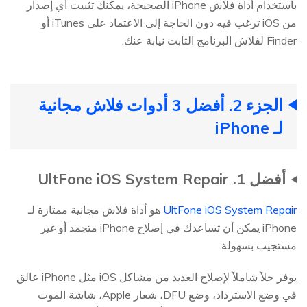
باستخدام أداة فلاش iPhone الصحيحة، يمكنك تثبيت أي إصدار
من iOS ترغب فيه دون الحاجة إلى الاعتماد على iTunes أو
Finder لفلاش البرنامج الثابت نيابة عنك.
الجزء 2. أفضل 3 أدوات فلاش مجانية
لـ iPhone
أفضل 1. UltFone iOS System Repair
UltFone iOS System Repair
هو أداة فلاش مجانية ممتازة لـ
iPhone يمكن أن تساعدك في إصلاح iPhone متجمد أو غير
مستجيب بسهولة.
يوفر حلاً شاملاً لإصلاح العديد من مشاكل iOS مثل iPhone عالق
في وضع الاسترداد، وضع DFU، شعار Apple، شاشة الموت