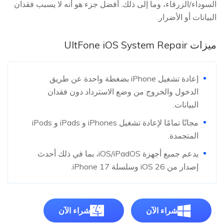
السوداء/الزرقاء، وما إلى ذلك. أفضل جزء هو أنه لا يسبب فقدان
البيانات أو الأضرار.
ميزات UltFone iOS System Repair
إعادة تشغيل iPhone بضغطة واحدة عن طريق
الدخول والخروج من وضع الاسترداد دون فقدان
البيانات.
مجانًا تمامًا لإعادة تشغيل iPhones و iPads و iPods
المتجمدة.
يدعم جميع أجهزة iOS/iPadOS، بما في ذلك أحدث
إصدار من iOS 26 وسلسلة iPhone 17.
شراء الآن
شراء الآن