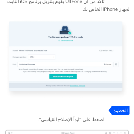
3
تأكد من أن UltFone يقوم بتنزيل برنامج iOS الثابت
لجهاز iPhone الخاص بك.
الخطوة
4
اضغط على "ابدأ الإصلاح القياسي".