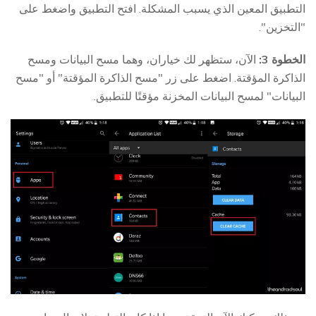
التطبيق المعين الذي يسبب المشكلة. افتح التطبيق واضغط على
"التخزين".
الخطوة 3:
الآن، ستظهر لك خياران، وهما مسح البيانات ومسح
الذاكرة المؤقتة. اضغط على زر "مسح الذاكرة المؤقتة" أو "مسح
البيانات" لمسح البيانات المخزنة مؤقتًا للتطبيق.