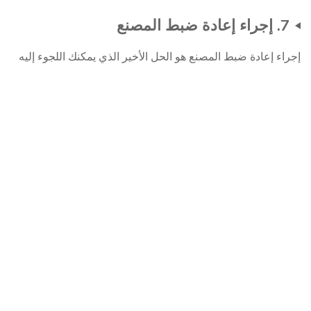
7. إجراء إعادة ضبط المصنع
إجراء إعادة ضبط المصنع هو الحل الأخير الذي يمكنك اللجوء إليه
لحل مشكلة "توقف التطبيق" المتعلقة بأندرويد.
لإجراء إعادة ضبط المصنع على هاتف أندرويد، اذهب إلى
الإعدادات > النسخ الاحتياطي وإعادة التعيين > إعادة ضبط
البيانات المصنع > إعادة تعيين الجهاز > مسح الكل.