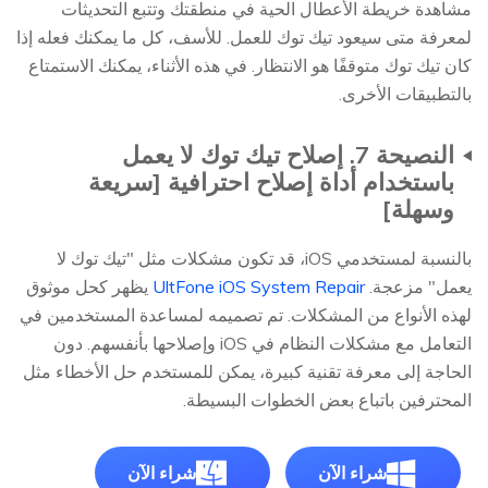
مشاهدة خريطة الأعطال الحية في منطقتك وتتبع التحديثات
لمعرفة متى سيعود تيك توك للعمل. للأسف، كل ما يمكنك فعله إذا
كان تيك توك متوقفًا هو الانتظار. في هذه الأثناء، يمكنك الاستمتاع
بالتطبيقات الأخرى.
النصيحة 7. إصلاح تيك توك لا يعمل
باستخدام أداة إصلاح احترافية [سريعة
وسهلة]
بالنسبة لمستخدمي iOS، قد تكون مشكلات مثل "تيك توك لا
يعمل" مزعجة.
UltFone iOS System Repair
يظهر كحل موثوق
لهذه الأنواع من المشكلات. تم تصميمه لمساعدة المستخدمين في
التعامل مع مشكلات النظام في iOS وإصلاحها بأنفسهم. دون
الحاجة إلى معرفة تقنية كبيرة، يمكن للمستخدم حل الأخطاء مثل
المحترفين باتباع بعض الخطوات البسيطة.
شراء الآن
شراء الآن