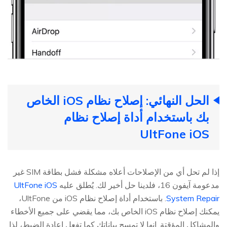
الحل النهائي: إصلاح نظام iOS الخاص
بك باستخدام أداة إصلاح نظام
UltFone iOS
إذا لم تحل أي من الإصلاحات أعلاه مشكلة فشل بطاقة SIM غير
مدعومة آيفون 16، فلدينا حل أخير لك. يُطلق عليه
UltFone iOS
System Repair
. باستخدام أداة إصلاح نظام iOS من UltFone،
يمكنك إصلاح نظام iOS الخاص بك، مما يقضي على جميع الأخطاء
والمشاكل المؤقتة. إنها لا تمسح بياناتك كما تفعل إعادة الضبط، لذا