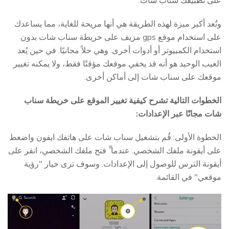
على تطبيقك سناب شات.
وتُعد أكبر ميزة لهذه الطريقة هي أنها مريحة للغاية، مما يساعدك
على استخدام موقع gps مزيف على خريطة سناب شات بدون
استخدام الكمبيوتر أو أدوات أخرى. وهي حلاً مجانيًا. في حين يُعد
العيب الوحيد هو أنه قد يخفي موقعك مؤقتًا فقط، ولا يمكنه تغيير
موقعك على سناب شات إلى أماكن أخرى.
الخطوات التالية تشرح كيفية تغيير الموقع على خريطة سناب
شات مجانًا عبر الإعدادات:
الخطوة الأولى: قُم بتشغيل سناب شات على هاتفك ايفون واضغط
على أيقونة ملفك الشخصي. عندما ِّ فتح ملفك الشخصي، انقر على
أيقونة الترس للوصول إلى الإعدادات. وسوف ترى خيار "رؤية
موقعي" في القائمة.