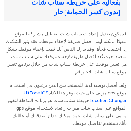
بفعالية على خريطة سناب شات
[بدون كسر الحماية]
حار
قد يكون تعديل إعدادات سناب شات لتعطيل مشاركة الموقع
مفيدًا، ولكنه ليس أفضل طريقة لإخفاء موقعك، فقد يثير الشكوك
إذا اختفيت فجأة، وقد يدرك الناس أنك قمت بإخفاء موقعك بشكلٍ
متعمد. حيث تُعد أفضل طريقة لإخفاء موقعك على سناب شات
هي تغيير موقعك على خريطة سناب شات من خلال برنامج تغيير
موقع سناب شات الاحترافي.
وتُعد أفضل توصية لدينا للمستخدمين الذين يرغبون في استخدام
موقع gps مزيف على حيث توفر هذا الأداة
UltFone iOS
Location Changer
خريطة سناب شات هو برنامج المذهلة لتغيير
المواقع على سناب شات ميزات رائعة، لاستخدام موقع gps
مزيف على سناب شات بحيث يمكنك خداع أصدقائك أو عائلتك
بأنك تستخدم تفاصيل موقعك.