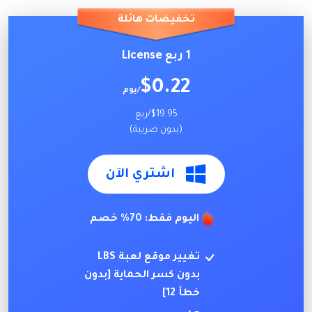
تخفيضات هائلة
1 ربع License
$0.22
/يوم
$19.95/ربع
(بدون ضريبة)
اشتري الآن
اليوم فقط: 70% خصم
تغيير موقع لعبة LBS
بدون كسر الحماية [بدون
خطأ 12]