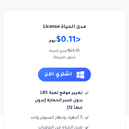
مدى الحياة License
<$0.11
/يوم
$69.95/مدى الحياة
(بدون ضريبة)
اشتري الآن
تغيير موقع لعبة LBS
بدون كسر الحماية [بدون
خطأ 12]
5 أجهزة، وجهاز كمبيوتر واحد
مدى الحياة من الترقيات