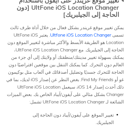
تغيير موقع غريندر على آيفون باستخدام
UltFone iOS Location Changer [دون
الحاجة إلى الجيلبريك]
يمكن تغيير موقع غريندر بشكل فعال من خلال أداة طرف ثالث
تسمى
Ultfone iOS Location Changer
. يعتبر UltFone iOS
Location هو الطريقة الأبسط والأكثر مباشرة لتغيير الموقع دون
الحاجة إلى الجيلبريك. مع UltFone iOS Location Changer،
يمكنك بسهولة تغيير مدينتك/منطقتك أو ولايتك إلى أي جزء من
العالم دون التحرك. كما يمكنك التنقل بين موقعين افتراضيًا دون
الحاجة للتحرك جسديًا وتضليل أصدقائك في ألعاب مثل بوكيمون
غو أو Find My Friends. بغض النظر عن إصدار iOS لديك، بما في
ذلك أحدث إصدار iOS 14، سيعمل UltFone iOS Location
Changer بشكل مثالي على آيفون/آيباد الخاص بك. بعض الميزات
الشائعة لـ UltFone iOS Location Changer تشمل:
تغيير الموقع على آيفون/آيباد دون الحاجة إلى
الجيلبريك.