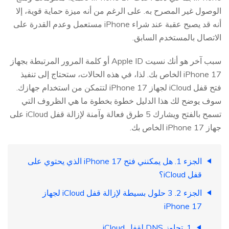
الوصول غير المصرح به. على الرغم من أنه ميزة حماية قوية، إلا
أنه قد يصبح عقبة عند شراء iPhone مستعمل وعدم القدرة على
الاتصال بالمستخدم السابق.
سبب آخر هو أنك نسيت Apple ID أو كلمة المرور المرتبطة بجهاز
iPhone 17 الخاص بك. لذا، في هذه الحالات، ستحتاج إلى تنفيذ
فتح قفل iCloud لجهاز iPhone 17 لتتمكن من استخدام جهازك.
سوف يوضح لك هذا الدليل خطوة بخطوة ما هي الظروف التي
تسمح بالفتح ويشارك 5 طرق فعالة وآمنة لإزالة قفل iCloud على
جهاز iPhone 17 الخاص بك.
الجزء 1. هل يمكنني فتح iPhone 17 الذي يحتوي على
قفل iCloud؟
الجزء 2. 3 حلول بسيطة لإزالة قفل iCloud لجهاز
iPhone 17
1. تجاوز DNS لقفل iCloud