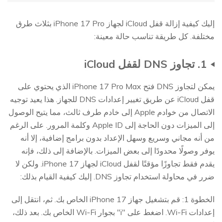
إليك كيفية إزالة قفل iCloud لجهاز iPhone 17 Pro بثلاث طرق
مختلفة. كل طريقة تناسب حالة معينة:
1. تجاوز DNS لقفل iCloud
يمكن لتجاوز DNS فتح iPhone 17 Pro Max الذي يحتوي على
قفل iCloud عن طريق تغيير إعدادات DNS للجهاز. هذا يعيد توجيه
الاتصال من خوادم Apple إلى خادم طرف ثالث، مما يتيح الوصول
إلى الميزات دون الحاجة إلى Apple ID وكلمة المرور. على الرغم
من أنه مجاني وسريع وسهل الإعداد بدون برامج إضافية، إلا أنه
يوفر وصولًا محدودًا إلى بعض الميزات. بالإضافة إلى ذلك، فإنه
يقدم فقط تجاوزًا مؤقتًا لقفل iCloud لجهاز iPhone 17. ولكن لا
ضرر في محاولة استخدام تجاوز DNS. إليك كيفية القيام بذلك:
الخطوة 1: قم بتشغيل جهاز iPhone 17 الخاص بك. ثم، انتقل إلى
إعدادات Wi-Fi. اضغط على "i" بجوار Wi-Fi الخاص بك. بعد ذلك،