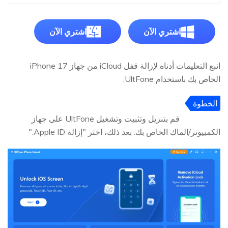
اشتري الآن
اشتري الآن
اتبع التعليمات أدناه لإزالة قفل iCloud من جهاز iPhone 17
الخاص بك باستخدام UltFone:
الخطوة
1
قم بتنزيل وتثبيت وتشغيل UltFone على جهاز
الكمبيوتر/الماك الخاص بك. بعد ذلك، اختر "إزالة Apple ID."