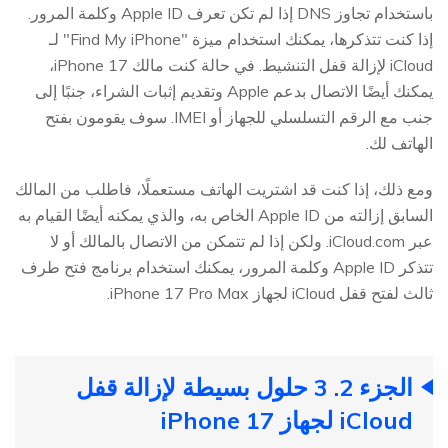
باستخدام تجاوز DNS إذا لم تكن تعرف Apple ID وكلمة المرور.
إذا كنت تتذكرها، يمكنك استخدام ميزة "Find My iPhone" لـ
iCloud لإزالة قفل التنشيط. في حالة كنت مالك iPhone 17،
يمكنك أيضًا الاتصال بدعم Apple وتقديم إثبات الشراء، جنبًا إلى
جنب مع الرقم التسلسلي للجهاز أو IMEI. سوف يقومون بفتح
الهاتف لك.
ومع ذلك، إذا كنت قد اشتريت الهاتف مستعملًا، فاطلب من المالك
السابق إزالته من Apple ID الخاص به، والذي يمكنه أيضًا القيام به
عبر iCloud.com. ولكن إذا لم تتمكن من الاتصال بالمالك أو لا
تتذكر Apple ID وكلمة المرور، يمكنك استخدام برنامج فتح طرف
ثالث لفتح قفل iCloud لجهاز iPhone 17 Pro Max.
الجزء 2. 3 حلول بسيطة لإزالة قفل
iCloud لجهاز iPhone 17