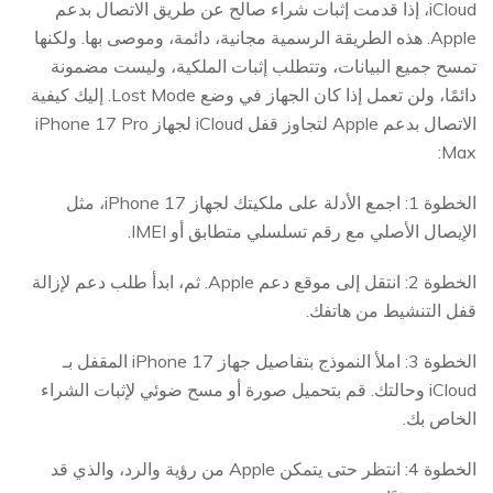
iCloud، إذا قدمت إثبات شراء صالح عن طريق الاتصال بدعم
Apple. هذه الطريقة الرسمية مجانية، دائمة، وموصى بها. ولكنها
تمسح جميع البيانات، وتتطلب إثبات الملكية، وليست مضمونة
دائمًا، ولن تعمل إذا كان الجهاز في وضع Lost Mode. إليك كيفية
الاتصال بدعم Apple لتجاوز قفل iCloud لجهاز iPhone 17 Pro
Max:
الخطوة 1: اجمع الأدلة على ملكيتك لجهاز iPhone 17، مثل
الإيصال الأصلي مع رقم تسلسلي متطابق أو IMEI.
الخطوة 2: انتقل إلى موقع دعم Apple. ثم، ابدأ طلب دعم لإزالة
قفل التنشيط من هاتفك.
الخطوة 3: املأ النموذج بتفاصيل جهاز iPhone 17 المقفل بـ
iCloud وحالتك. قم بتحميل صورة أو مسح ضوئي لإثبات الشراء
الخاص بك.
الخطوة 4: انتظر حتى يتمكن Apple من رؤية والرد، والذي قد