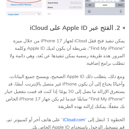
2. الفتح عبر Apple ID على iCloud
يمكن تنفيذ فتح قفل iCloud لجهاز iPhone 17 من خلال ميزة
"Find My iPhone"، شريطة أن يكون لديك Apple ID وكلمة
المرور. هذه طريقة رسمية يمكن تنفيذها عن بُعد، وهي دائمة ولا
تتطلب برامج إضافية.
ومع ذلك، يتطلب ذلك Apple ID الصحيح، ويمسح جميع البيانات،
وأحيانًا يحتاج إلى أن يكون iPhone غير متصل بالإنترنت. أيضًا، قد
يستغرق الإزالة ما يصل إلى 30 يومًا. إذا كنت قد قمت بتفعيل خيار
"Find My iPhone" سابقًا عندما لم يكن جهاز iPhone 17 الخاص
بك مقفلًا، يمكنك إزالته بهذه الطريقة:
الخطوة 1: انتقل إلى “
iCloud.com
” على هاتف آخر أو كمبيوتر. ثم،
قم بتسجيل الدخول باستخدام Apple ID الخاص بك.