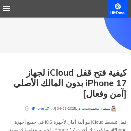
كيفية فتح قفل iCloud لجهاز
iPhone 17 بدون المالك الأصلي
[آمن وفعال]
سلطان محمد
تحديث في2025-09-04 إلى
iPhone 17
قفل تنشيط iCloud هو آلية أمان لأجهزة iOS في جميع أجهزة
iPhone، بما في ذلك أحدث iPhone 17، لحماية معلوماتك ومنع