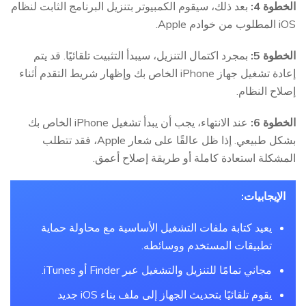
الخطوة 4:
بعد ذلك، سيقوم الكمبيوتر بتنزيل البرنامج الثابت لنظام
iOS المطلوب من خوادم Apple.
الخطوة 5:
بمجرد اكتمال التنزيل، سيبدأ التثبيت تلقائيًا. قد يتم
إعادة تشغيل جهاز iPhone الخاص بك وإظهار شريط التقدم أثناء
إصلاح النظام.
الخطوة 6:
عند الانتهاء، يجب أن يبدأ تشغيل iPhone الخاص بك
بشكل طبيعي. إذا ظل عالقًا على شعار Apple، فقد تتطلب
المشكلة استعادة كاملة أو طريقة إصلاح أعمق.
الإيجابيات:
يعيد كتابة ملفات التشغيل الأساسية مع محاولة حماية
تطبيقات المستخدم ووسائطه.
مجاني تمامًا للتنزيل والتشغيل عبر Finder أو iTunes.
يقوم تلقائيًا بتحديث الجهاز إلى ملف بناء iOS جديد