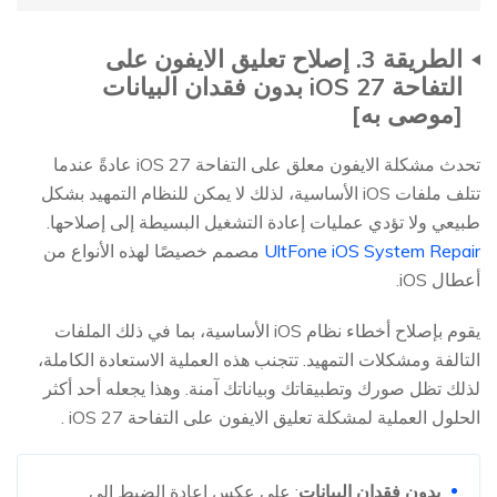
الطريقة 3. إصلاح تعليق الايفون على
التفاحة iOS 27 بدون فقدان البيانات
[موصى به]
تحدث مشكلة الايفون معلق على التفاحة iOS 27 عادةً عندما
تتلف ملفات iOS الأساسية، لذلك لا يمكن للنظام التمهيد بشكل
طبيعي ولا تؤدي عمليات إعادة التشغيل البسيطة إلى إصلاحها.
UltFone iOS System Repair
مصمم خصيصًا لهذه الأنواع من
أعطال iOS.
يقوم بإصلاح أخطاء نظام iOS الأساسية، بما في ذلك الملفات
التالفة ومشكلات التمهيد. تتجنب هذه العملية الاستعادة الكاملة،
لذلك تظل صورك وتطبيقاتك وبياناتك آمنة. وهذا يجعله أحد أكثر
الحلول العملية لمشكلة تعليق الايفون على التفاحة iOS 27 .
بدون فقدان البيانات
: على عكس إعادة الضبط إلى