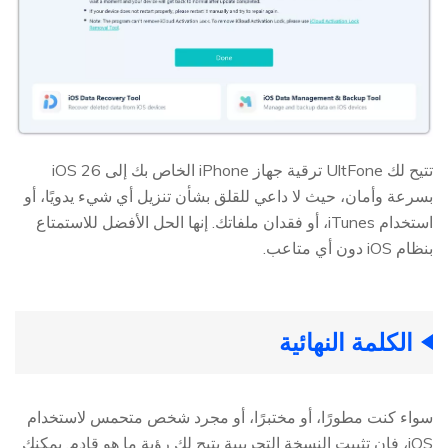
تتيح لك UltFone ترقية جهاز iPhone الخاص بك إلى iOS 26
بسرعة وأمان، حيث لا داعي للقلق بشأن تنزيل أي شيء يدويًا، أو
استخدام iTunes، أو فقدان ملفاتك. إنها الحل الأفضل للاستمتاع
بنظام iOS دون أي متاعب.
الكلمة النهائية
سواء كنت مطورًا، أو مختبرًا، أو مجرد شخص متحمس لاستخدام
iOS، فإن تثبيت النسخة التجريبية يتيح لك رؤية ما هو قادم. يمكنك