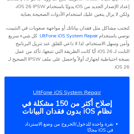
إعداد الإصدار الجديد من iOS يدويًا باستخدام iOS 26 IPSW،
ولكن لا يزال يتعين عليك استخدام الأدوات الصحيحة بعناية.
لتجنب مشاكل مثل فقدان بياناتك أو مواجهة صعوبات في التثبيت،
نوصي باستخدام
UltFone iOS System Repair
. كل شيء سريع
وآمن وسهل الاستخدام، لذا لا داعي للقلق عند تنزيل البرنامج
الثابت لـ iOS 26. أيًا كانت الطريقة التي تتبعها، تأكد من عمل
نسخة احتياطية لجهازك أولاً واحصل على ملف IPSW الصحيح لـ
iOS 26.
UltFone iOS System Repair
إصلاح أكثر من 150 مشكلة في
نظام iOS بدون فقدان البيانات
نقرة واحدة للدخول/الخروج من وضع الاسترداد
في iOS مجانًا