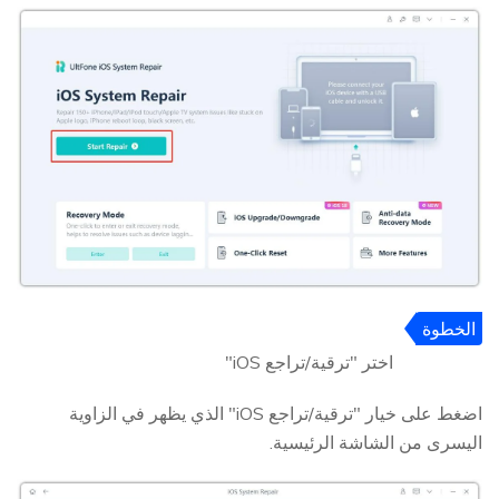
الخطوة
2
اختر "ترقية/تراجع iOS"
اضغط على خيار "ترقية/تراجع iOS" الذي يظهر في الزاوية
اليسرى من الشاشة الرئيسية.