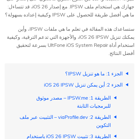
جهازك هي استخدام ملف IPSW. مع إصدار iOS 26، قد تتساءل:
ما هي أفضل طريقة للحصول على IPSW وكيفية إعداده بسهولة؟
ستساعدك هذه المقالة في تعلم ما هي ملفات IPSW، وأين
يمكنك تنزيل iOS 26 IPSW، والأجهزة التي تدعم الترقية، وكيفية
استخدام أداة UltFone iOS System Repair بسرعة لتحقيق
أفضل النتائج.
الجزء 1: ما هو تنزيل IPSW؟
الجزء 2: أين يمكن تنزيل iOS 26 IPSW
الطريقة 1: IPSW.me – مصدر موثوق
للبرمجيات الثابتة
الطريقة 2: viaProfile.dev – التثبيت عبر ملف
التكوين
الطريقة 3: تثبيت iOS 26 IPSW باستخدام