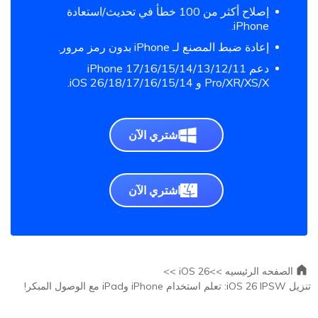
إصلاح أكثر من 100 خطأ في تحديث/استعادة
iPhone.
إعادة ضبط المصنع لـ iPhone بدون رمز مرور.
دعم iPhone 17/16/15/14/13/12/11
Pro/XR/XS/X و iOS 26/18/17/16/15/14.
اشتري الآن
اشتري الآن
الصفحه الرئيسيه >>
iOS 26 >>
تنزيل iOS 26 IPSW: تعلم استخدام iPhone وiPad مع الوصول المبكر!