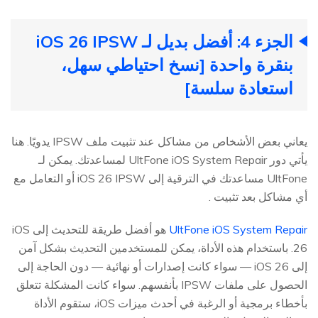
الجزء 4: أفضل بديل لـ iOS 26 IPSW
بنقرة واحدة [نسخ احتياطي سهل،
استعادة سلسة]
يعاني بعض الأشخاص من مشاكل عند تثبيت ملف IPSW يدويًا. هنا
يأتي دور UltFone iOS System Repair لمساعدتك. يمكن لـ
UltFone مساعدتك في الترقية إلى iOS 26 IPSW أو التعامل مع
أي مشاكل بعد تثبيت .
UltFone iOS System Repair
هو أفضل طريقة للتحديث إلى iOS
26. باستخدام هذه الأداة، يمكن للمستخدمين التحديث بشكل آمن
إلى iOS 26 — سواء كانت إصدارات أو نهائية — دون الحاجة إلى
الحصول على ملفات IPSW بأنفسهم. سواء كانت المشكلة تتعلق
بأخطاء برمجية أو الرغبة في أحدث ميزات iOS، ستقوم الأداة