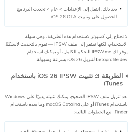
بعد ذلك، انتقل إلى الإعدادات > عام > تحديث البرنامج
للحصول على وتثبيت iOS 26 OTA.
لا تحتاج إلى كمبيوتر لاستخدام هذه الطريقة، وهي سهلة
الاستخدام، لكنها تفتقر إلى ملف IPSW — تقوم بالتحديث لاسلكيًا.
يوفر لك IPSW.me التحكم الكامل، أو يمكنك استخدام
betaprofile.dev لتنزيل iOS 26 بسرعة وسهولة.
الطريقة 3: تثبيت iOS 26 IPSW باستخدام
iTunes
بعد تنزيل ملف IPSW الصحيح، يمكنك تثبيته يدويًا على Windows
باستخدام iTunes أو على macOS Catalina وما بعده باستخدام
Finder. اتبع الخطوات التالية:
قم بتشغيل iTunes وقم بتوصيل جهاز iPhone الخاص