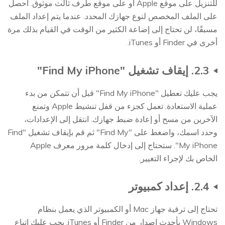
للتنزيل على موقع Apple أو على موقع طرف ثالث موثوق. احصل
على الملف المخصص لنوع جهازك المحدد. عندما يتم إعداد الملف
مسبقًا، لن تحتاج إلى إضاعة الكثير من الوقت في القيام بذلك مرة
أخرى في Finder أو iTunes.
2.3. إيقاف تشغيل "Find My iPhone"
يجب عليك تعطيل "Find My iPhone" قبل أن تتمكن من بدء
عملية الاستعادة. تعمل كجزء من قفل تنشيط Apple وتمنع
الآخرين من مسح أو إعادة ضبط جهازك. انتقل إلى الإعدادات،
وحدد اسمك، واضغط على "Find My" ثم قم بإيقاف تشغيل "Find
My iPhone". ستحتاج إلى إدخال كلمة مرور معرف Apple
الخاص بك لإجراء التغيير.
2.4. إعداد كمبيوتر
تحتاج إلى ترقية جهاز Mac أو الكمبيوتر الذي يعمل بنظام
Windows بأحدث إصدار من Finder أو iTunes. يجب عليك اتباع