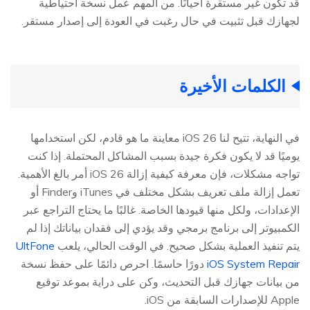
قد تكون غير مستقرة أحيانًا. من المهم عمل نسخة احتياطية
لجهازك قبل تثبيت في حال رغبت في العودة إلى إصدار مستقر.
الكلمات الأخيرة
في النهاية، تتيح لنا iOS 26 معاينة ما هو قادم، لكن استخدامها
يوميًا قد لا يكون فكرة جيدة بسبب المشاكل المحتملة. إذا كنت
تواجه مشكلات، فإن معرفة كيفية إزالة iOS 26 أمر بالغ الأهمية.
تعمل إزالة ملف تعريف بشكل مختلف في iTunes وFinder أو
الإعدادات، ولكل منها قيودها الخاصة. غالبًا ما يحتاج التراجع عبر
الكمبيوتر إلى برنامج برمجي وقد يؤدي إلى فقدان بياناتك إذا لم
يتم تنفيذ العملية بشكل صحيح. في الوقت الحالي، يلعب
UltFone
iOS System Repair
دورًا حاسمًا. احرص دائمًا على حفظ نسخة
من بيانات جهازك قبل التحديث، وكن على دراية بموعد توقيع
Apple للإصدارات السابقة من iOS.