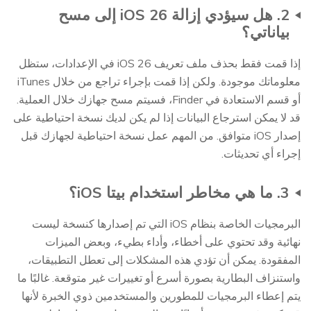
2. هل سيؤدي إزالة iOS 26 إلى مسح
بياناتي؟
إذا قمت فقط بحذف ملف تعريف iOS 26 في الإعدادات، ستظل
معلوماتك موجودة. ولكن إذا قمت بإجراء تراجع من خلال iTunes
أو قسم الاستعادة في Finder، فسيتم مسح جهازك خلال العملية.
قد لا يمكن استرجاع البيانات إذا لم يكن لديك نسخة احتياطية على
إصدار iOS متوافق. من المهم عمل نسخة احتياطية لجهازك قبل
إجراء أي تحديثات.
3. ما هي مخاطر استخدام بيتا iOS؟
البرمجيات الخاصة بنظام iOS التي تم إصدارها كنسخة ليست
نهائية وقد تحتوي على أخطاء، وأداء بطيء، وبعض الميزات
المفقودة. يمكن أن تؤدي هذه المشكلات إلى تعطل التطبيقات،
واستنزاف البطارية بصورة أسرع أو تغييرات غير متوقعة. غالبًا ما
يتم إعطاء البرمجيات للمطورين والمستخدمين ذوي الخبرة لأنها