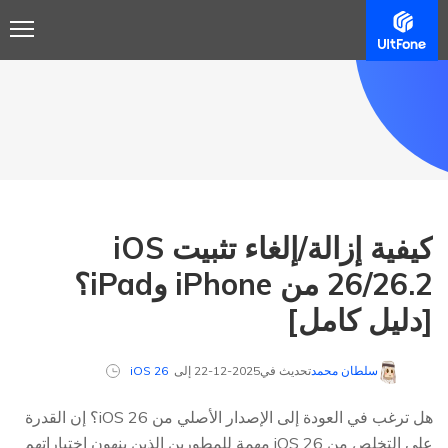
كيفية إزالة/إلغاء تثبيت iOS
26/26.2 من iPhone وiPad؟
[دليل كامل]
سلطان محمد
تحديث في2025-12-22 إلى
iOS 26
هل ترغب في العودة إلى الإصدار الأصلي من iOS 26؟ إن القدرة
على التخلص من iOS 26 مهمة للمطورين الذين ينهون اختباراتهم