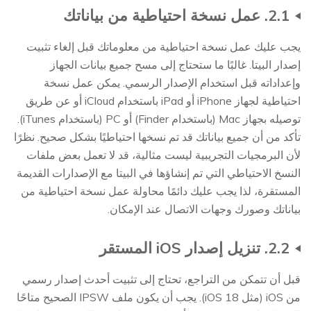
2.1. عمل نسخة احتياطية من بياناتك
يجب عليك عمل نسخة احتياطية من معلوماتك قبل إلغاء تثبيت
إصدار البيتا. غالبًا ما ستحتاج إلى مسح جميع بيانات الجهاز
وإعداداته قبل استخدام الإصدار الرسمي. يمكن عمل نسخة
احتياطية لجهاز iPhone أو iPad باستخدام iCloud أو عن طريق
توصيله بجهاز Mac (باستخدام Finder) أو PC (باستخدام iTunes).
تأكد من أن جميع بياناتك قد تم نسخها احتياطيًا بشكل صحيح. نظرًا
لأن البرمجيات التجريبية ليست مثالية، قد لا تعمل بعض ملفات
النسخ الاحتياطي التي تم إنشاؤها في البيتا مع الإصدارات القديمة
المستقرة، لذا يجب عليك دائمًا محاولة عمل نسخة احتياطية من
بياناتك وصورك وجهات الاتصال عند الإمكان.
2.2. تنزيل إصدار iOS المستقر
قبل أن تتمكن من التراجع، تحتاج إلى تثبيت أحدث إصدار رسمي
من iOS (مثل iOS 18). يجب أن يكون ملف IPSW الصحيح متاحًا