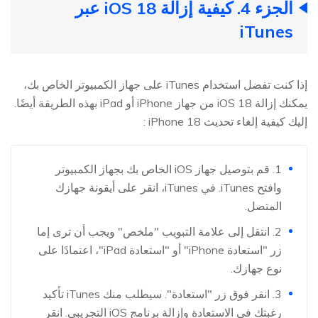
الجزء 4. كيفية إزالة iOS 18 عبر
iTunes
إذا كنت تفضل استخدام iTunes على جهاز الكمبيوتر الخاص بك،
يمكنك إزالة iOS 18 من جهاز iPhone أو iPad بهذه الطريقة أيضًا.
إليك كيفية إلغاء تحديث iPhone 18 :
1. قم بتوصيل جهاز iOS الخاص بك بجهاز الكمبيوتر
وافتح iTunes. في iTunes، انقر على أيقونة جهازك
المتصل.
2. انتقل إلى علامة التبويب "ملخص" ويجب أن ترى إما
زر "استعادة iPhone" أو "استعادة iPad"، اعتمادًا على
نوع جهازك.
3. انقر فوق زر "استعادة". سيطلب منك iTunes تأكيد
رغبتك في الاستعادة وإزالة برنامج iOS التجريبي. انقر