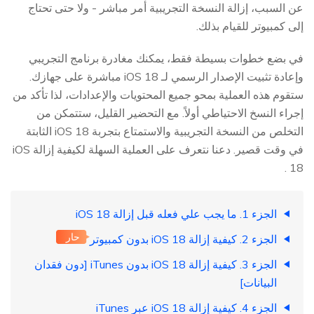
عن السبب، إزالة النسخة التجريبية أمر مباشر - ولا حتى تحتاج
إلى كمبيوتر للقيام بذلك.
في بضع خطوات بسيطة فقط، يمكنك مغادرة برنامج التجريبي
وإعادة تثبيت الإصدار الرسمي لـ iOS 18 مباشرة على جهازك.
ستقوم هذه العملية بمحو جميع المحتويات والإعدادات، لذا تأكد من
إجراء النسخ الاحتياطي أولاً. مع التحضير القليل، ستتمكن من
التخلص من النسخة التجريبية والاستمتاع بتجربة iOS 18 الثابتة
في وقت قصير. دعنا نتعرف على العملية السهلة لكيفية إزالة iOS
18 .
الجزء 1. ما يجب علي فعله قبل إزالة iOS 18
حار
الجزء 2. كيفية إزالة iOS 18 بدون كمبيوتر
الجزء 3. كيفية إزالة iOS 18 بدون iTunes [دون فقدان
البيانات]
الجزء 4. كيفية إزالة iOS 18 عبر iTunes