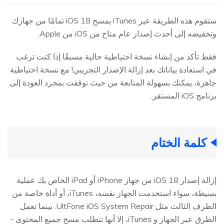
ستقوم هذه الطريقة عبر iTunes بمسح iOS 18 تمامًا من جهازك
وتخفيضه إلى أحدث إصدار عام متاح من iOS من Apple.
فقط تأكد من إنشاء نسخة احتياطية حالية مسبقًا إذا كنت ترغب
في استعادة بياناتك بعد إزالة الإصدار التجريبي! مع نسخة احتياطية
جاهزة، يمكنك بسهولة المتابعة من حيث توقفت بمجرد العودة إلى
برنامج iOS المستقر.
كلمة الختام
إزالة إصدار iOS 18 من جهاز iPhone أو iPad الخاص بك عملية
بسيطة، سواء استخدمت الجهاز نفسه، iTunes، أو أداة خاصة من
الطرف الثالث مثل UltFone iOS System Repair. بينما تعمل
الطرق عبر الجهاز و iTunes، إلا أنها تتطلب مسح جميع المحتوى -