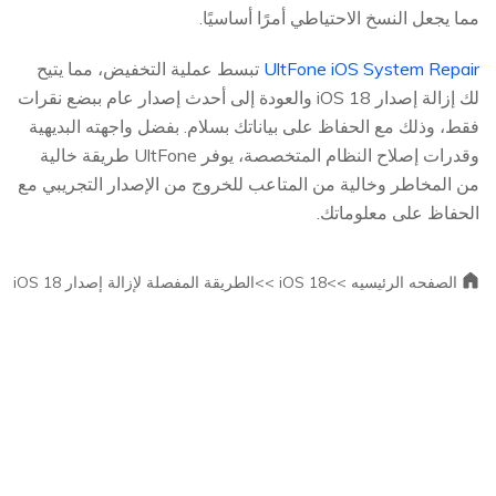
مما يجعل النسخ الاحتياطي أمرًا أساسيًا.
UltFone iOS System Repair
تبسط عملية التخفيض، مما يتيح
لك إزالة إصدار iOS 18 والعودة إلى أحدث إصدار عام ببضع نقرات
فقط، وذلك مع الحفاظ على بياناتك بسلام. بفضل واجهته البديهية
وقدرات إصلاح النظام المتخصصة، يوفر UltFone طريقة خالية
من المخاطر وخالية من المتاعب للخروج من الإصدار التجريبي مع
الحفاظ على معلوماتك.
الصفحه الرئيسيه >>
iOS 18 >>
الطريقة المفصلة لإزالة إصدار iOS 18