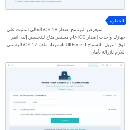
الخطوة
3
سيعرض البرنامج إصدار iOS 18 الحالي المثبت على
جهازك وأحدث إصدار iOS عام مستقر متاح للتخفيض إليه. انقر
فوق "تنزيل" للسماح لـ UltFone باسترداد ملف iOS 17 الرسمي
اللازم للإزالة بأمان.