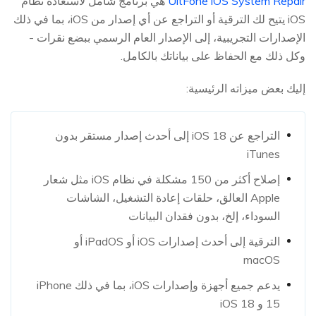
UltFone iOS System Repair
هي برنامج شامل لاستعادة نظام
iOS يتيح لك الترقية أو التراجع عن أي إصدار من iOS، بما في ذلك
الإصدارات التجريبية، إلى الإصدار العام الرسمي ببضع نقرات -
وكل ذلك مع الحفاظ على بياناتك بالكامل.
إليك بعض ميزاته الرئيسية:
التراجع عن iOS 18 إلى أحدث إصدار مستقر بدون
iTunes
إصلاح أكثر من 150 مشكلة في نظام iOS مثل شعار
Apple العالق، حلقات إعادة التشغيل، الشاشات
السوداء، إلخ، بدون فقدان البيانات
الترقية إلى أحدث إصدارات iOS أو iPadOS أو
macOS
يدعم جميع أجهزة وإصدارات iOS، بما في ذلك iPhone
15 و iOS 18