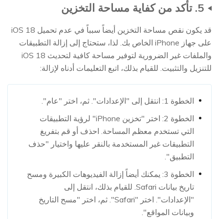
5. تأكد من كفاية مساحة التخزين
قد يكون نقص مساحة التخزين أيضاً سبباً في عدم تحميل iOS 18
على جهاز iPhone الخاص بك. لذا، ستحتاج إلى إزالة التطبيقات
والملفات غير الضرورية لتوفير مساحة كافية لتحديث iOS 18
للتنزيل والتثبيت. للقيام بذلك، اتبع التعليمات أدناه لإزالة:
الخطوة 1: انتقل إلى "الإعدادات". ثم، اختر "عام".
الخطوة 2: اختر "تخزين iPhone" لرؤية التطبيقات
التي تستخدم معظم المساحة. احذف أو قم بتفريغ
التطبيقات غير المستخدمة بالنقر عليها واختيار "حذف
التطبيق".
الخطوة 3: يمكنك أيضاً إزالة الفيديوهات الكبيرة ومسح
تاريخ بيانات Safari. للقيام بذلك، انتقل إلى
"الإعدادات". اختر "Safari". ثم، اختر "مسح التاريخ
وبيانات المواقع".