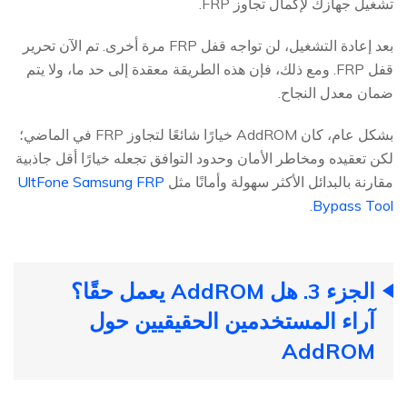
تشغيل جهازك لإكمال تجاوز FRP.
بعد إعادة التشغيل، لن تواجه قفل FRP مرة أخرى. تم الآن تحرير
قفل FRP. ومع ذلك، فإن هذه الطريقة معقدة إلى حد ما، ولا يتم
ضمان معدل النجاح.
بشكل عام، كان AddROM خيارًا شائعًا لتجاوز FRP في الماضي؛
لكن تعقيده ومخاطر الأمان وحدود التوافق تجعله خيارًا أقل جاذبية
مقارنة بالبدائل الأكثر سهولة وأمانًا مثل
UltFone Samsung FRP
.
Bypass Tool
الجزء 3. هل AddROM يعمل حقًا؟
آراء المستخدمين الحقيقيين حول
AddROM