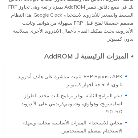
بك في بضع دقائق. تتميز AddROM بميزة رائعة وهي تجاوز FRP
البسيط والصغير للأندرويد لاستخدام Google Clock. هذا النظام
مصمم خصيصًا لفتح قفل FRP بسهولة من هواتف وتابلت
الأندرويد، بحيث يمكنك القيام بأعمال الأندرويد الأخرى بسلاسة
بدون كمبيوتر.
الميزات الرئيسية لـ AddROM
FRP Bypass APK: تثبيت مباشرة على هاتف أندرويد
ثانوي، لا حاجة لجهاز كمبيوتر.
دعم البرامج الثابتة: يوفر برنامج ثابت محدد للطراز
لسامسونج، وهواوي، وشيومي/ريدمي على الأندرويد
5.0–9.0.
مجاني للاستخدام: الميزات الأساسية مجانية وسهلة
الاستخدام لمعظم المستخدمين.