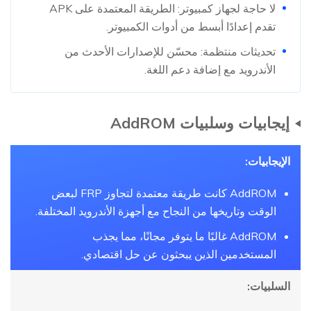
لا حاجة لجهاز كمبيوتر: الطريقة المعتمدة على APK
تقدم إعدادًا أبسط من أدوات الكمبيوتر.
تحديثات منتظمة: محسّن للإصدارات الأحدث من
الأندرويد مع إضافة دعم اللغة.
إيجابيات وسلبيات AddROM
الإيجابيات:
AddROM كانت طريقة معتمدة لتجاوز FRP لبعض
الوقت وتاريخها من النجاح مع أجهزة الأندرويد المختلفة.
AddROM غالبًا ما يتوفر مجانًا، مما يجذب
المستخدمين الذين يبحثون عن حل اقتصادي.
السلبيات: