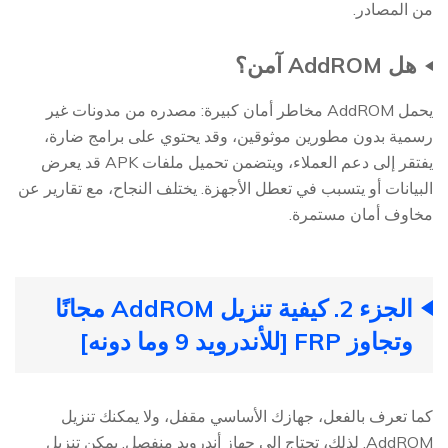
من المصادر.
هل AddROM آمن؟
يحمل AddROM مخاطر أمان كبيرة: مصدره من مدونات غير
رسمية بدون مطورين موثوقين، وقد يحتوي على برامج ضارة،
يفتقر إلى دعم العملاء، ويتضمن تحميل ملفات APK قد يعرض
البيانات أو يتسبب في تعطل الأجهزة. يختلف النجاح، مع تقارير عن
مخاوف أمان مستمرة.
الجزء 2. كيفية تنزيل AddROM مجانًا
وتجاوز FRP [للأندرويد 9 وما دونه]
كما تعرف بالفعل، جهازك الأساسي مقفل، ولا يمكنك تنزيل
AddROM. لذلك، تحتاج إلى جهاز أندرويد منفصل. يمكن تنزيل