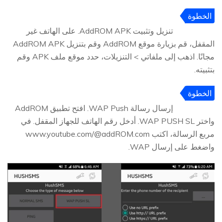
الخطوة
2
تنزيل وتثبيت AddROM APK. على الهاتف غير
المقفل، قم بزيارة موقع AddROM وقم بتنزيل AddROM APK
مجانًا. اذهب إلى ملفاتي > التنزيلات، حدد موقع ملف APK وقم
بتثبيته.
الخطوة
3
إرسال رسالة WAP Push. افتح تطبيق AddROM
واختر WAP PUSH SL. أدخل رقم الهاتف للجهاز المقفل. في
مربع الرسالة، اكتب www.youtube.com/@addROM.com
واضغط على إرسال WAP.