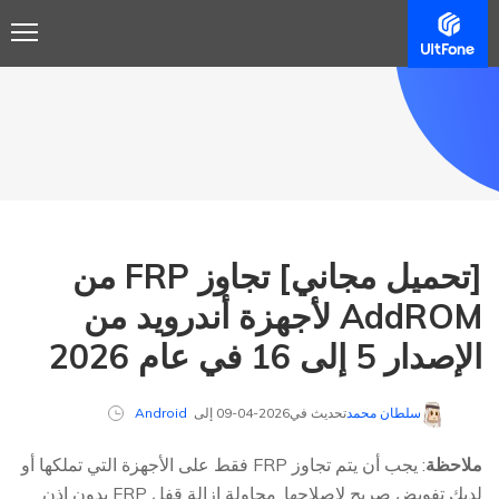
[تحميل مجاني] تجاوز FRP من
AddROM لأجهزة أندرويد من
الإصدار 5 إلى 16 في عام 2026
سلطان محمد
تحديث في2026-04-09 إلى
Android
ملاحظة
: يجب أن يتم تجاوز FRP فقط على الأجهزة التي تملكها أو
لديك تفويض صريح لإصلاحها. محاولة إزالة قفل FRP بدون إذن