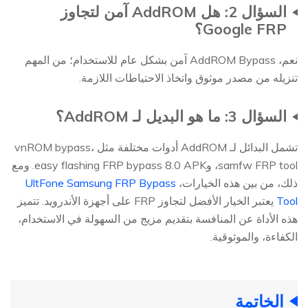
السؤال 2: هل AddROM آمن لتجاوز
Google FRP؟
نعم، AddROM Bypass آمن بشكل عام للاستخدام؛ من المهم
تنزيله من مصدر موثوق واتخاذ الاحتياطات اللازمة.
السؤال 3: ما هو البديل لـ AddROM؟
تشمل البدائل لـ AddROM أدوات مختلفة مثل vnROM bypass،
samfw FRP tool، وeasy flashing FRP bypass 8.0 APK. ومع
ذلك، من بين هذه الخيارات،
UltFone Samsung FRP Bypass
Tool
يعتبر الخيار الأفضل لتجاوز FRP على أجهزة الأندرويد. تتميز
هذه الأداة عن المنافسة بتقديم مزيج من السهولة في الاستخدام،
الكفاءة، والموثوقية.
الخاتمة