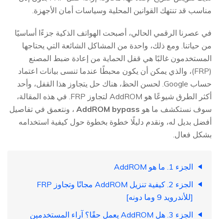
مناسب قد تنتهك القوانين المحلية وسياسات أمان الأجهزة.
في عصرنا الرقمي الحالي، أصبحت الهواتف الذكية جزءًا أساسيًا
من حياتنا. ومع ذلك، واحدة من المشاكل الشائعة التي يحتاجها
المستخدمون غالبًا هي قفل الحماية من إعادة ضبط المصنع
(FRP)، والذي يمكن أن يكون محبطًا عندما تنسى بيانات اعتماد
حساب Google. لحسن الحظ، هناك حل يتجاوز هذا القفل، وأحد
أكثر الطرق شيوعًا هو AddROM لتجاوز FRP. في هذه المقالة،
سوف نستكشف ما هو
AddROM bypass
، ونتعمق في تفاصيل
أفضل بديل له، ونقدم دليلًا خطوة بخطوة حول كيفية استخدامه
بشكل فعال.
الجزء 1. ما هو AddROM
الجزء 2. كيفية تنزيل AddROM مجانًا وتجاوز FRP
[للأندرويد 9 وما دونه]
الجزء 3. هل AddROM يعمل حقًا؟ آراء المستخدمين