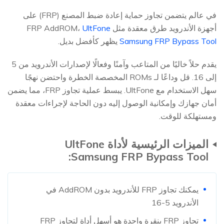
في عالم يتضمن تجاوز حماية إعادة ضبط المصنع (FRP) على
أجهزة الأندرويد طرق معقدة مثل FRP AddROM،
UltFone
Samsung FRP Bypass Tool
يظهر كأفضل بديل.
يقدم حلاً خاليًا من المتاعب وآمنًا وفعالًا لإصدارات الأندرويد من 5
إلى 16. قل وداعًا لـ ROMs المخصصة الخطرة واحتضن نهجًا
سهل الاستخدام مع UltFone. يبسط عملية تجاوز FRP، مما يضمن
أمان جهازك وإمكانية الوصول إليه دون الحاجة لإجراءات معقدة
ومستهلكة للوقت.
الميزات الرئيسية لأداة UltFone
Samsung FRP Bypass Tool:
يمكنك تجاوز FRP للأندرويد بدون AddROM في
الأندرويد 5-16
تجاوز FRP بنقرة واحدة هو أسهل أداة لتجاوز FRP