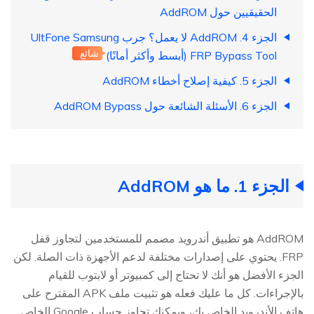
الحقيقيين حول AddROM
الجزء 4. AddROM لا يعمل؟ جرب UltFone Samsung
شائع
FRP Bypass Tool (أبسط وأكثر أمانًا)
الجزء 5. كيفية إصلاح أخطاء AddROM
الجزء 6. الأسئلة الشائعة حول AddROM Bypass
الجزء 1. ما هو AddROM
AddROM هو تطبيق أندرويد مصمم للمستخدمين لتجاوز قفل
FRP. يحتوي على إصدارات مختلفة لدعم الأجهزة ذات الصلة. لكن
الجزء الأفضل هو أنك لا تحتاج إلى كمبيوتر أو لابتوب للقيام
بالإجراءات. كل ما عليك فعله هو تثبيت ملف APK المقترح على
هاتف الأندرويد الخاص بك، ويمكنك تجاوز حساب Google الخاص