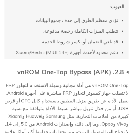
العيوب:
تؤدي معظم الطرق إلى حذف جميع البيانات.
تتطلب الميزات الكاملة رخصة مدفوعة.
قد تلغي الضمان أو تكسر شروط الخدمة.
دعم محدود لأحدث أجهزة Xiaomi/Redmi (MIUI 14+).
2.8. vnROM One‑Tap Bypass (APK)
vnROM One-Tap هي أداة مجانية وسهلة الاستخدام لتجاوز FRP
لا تتطلب جهاز كمبيوتر لتجاوز FRP مباشرة على أجهزة Android.
تعمل الأداة عن طريق تنزيل التطبيق باستخدام كابل OTG أو قرص
USB، أو من خلال تنزيل مباشر بسيط. الأداة متوافقة مع نسبة
كبيرة من العلامات التجارية، مثل Samsung وHuawei وXiaomi
وVivo وOppo، وما إلى ذلك، وإصدارات Android من 5.0 إلى 14.
لا تحتاج إلى الوصول للروت، مما يجعل استخدامها أكثر أمانًا. علاوة