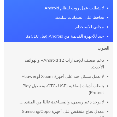
لا يتطلب عمل روت لنظام Android.
يحافظ على الضمانات سليمة.
مجاني للاستخدام.
جيد للأجهزة القديمة من Android (قبل 2018).
العيوب:
دعم ضعيف للإصدارات Android 12+ والهواتف
الأحدث.
لا يعمل بشكل جيد على أجهزة Xiaomi أو Huawei.
يتطلب أدوات إضافية (OTG، USB، وتعطيل Play
Protect).
لا يوجد دعم رسمي، والمساعدة غالبًا من المنتديات.
معدل نجاح منخفض على أجهزة Samsung/Oppo