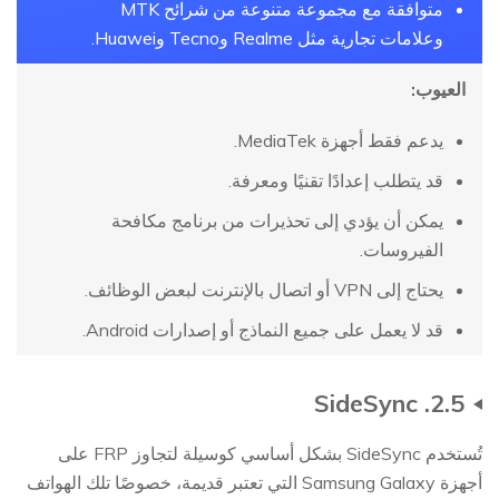
متوافقة مع مجموعة متنوعة من شرائح MTK
وعلامات تجارية مثل Realme وTecno وHuawei.
العيوب:
يدعم فقط أجهزة MediaTek.
قد يتطلب إعدادًا تقنيًا ومعرفة.
يمكن أن يؤدي إلى تحذيرات من برنامج مكافحة
الفيروسات.
يحتاج إلى VPN أو اتصال بالإنترنت لبعض الوظائف.
قد لا يعمل على جميع النماذج أو إصدارات Android.
2.5. SideSync
تُستخدم SideSync بشكل أساسي كوسيلة لتجاوز FRP على
أجهزة Samsung Galaxy التي تعتبر قديمة، خصوصًا تلك الهواتف