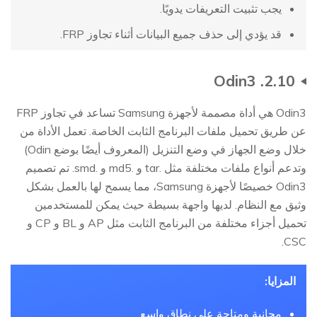
يجب تثبيت التعريفات يدويًا.
قد يؤدي إلى حذف جميع البيانات أثناء تجاوز FRP.
2.10. Odin3
Odin3 هي أداة مصممة لأجهزة Samsung تساعد في تجاوز FRP
عن طريق تحميل ملفات البرنامج الثابت الخاصة. تعمل الأداة من
خلال وضع الجهاز في وضع التنزيل (المعروف أيضًا بوضع Odin)
وتدعم أنواع ملفات مختلفة مثل .tar و .md5 و .smd. تم تصميم
Odin3 خصيصًا لأجهزة Samsung، مما يسمح لها بالعمل بشكل
وثيق مع النظام. لديها واجهة بسيطة حيث يمكن للمستخدمين
تحميل أجزاء مختلفة من البرنامج الثابت مثل AP و BL و CP و
CSC.
المزايا:
مجانية ومتاحة على نطاق واسع.