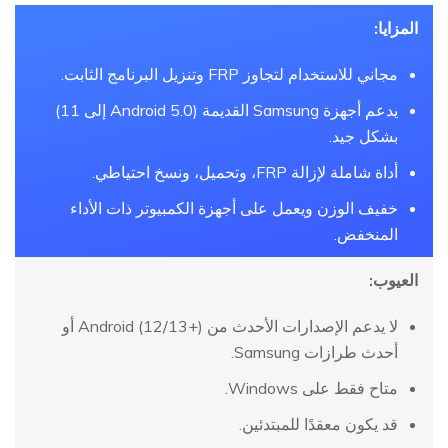
المزايا:
مجاني للاستخدام لتجاوز FRP وتنزيل البرنامج الثابت.
يدعم أجهزة Samsung القديمة (Android 5.0 إلى 11)
بشكل جيد.
أداة شاملة لإزالة FRP، وتحميل، ونسخ احتياطي.
خفيف الوزن ويعمل على أجهزة الكمبيوتر ذات الأداء
المنخفض.
العيوب:
لا يدعم الإصدارات الأحدث من Android (12/13+) أو
أحدث طرازات Samsung.
متاح فقط على Windows.
قد يكون معقدًا للمبتدئين.