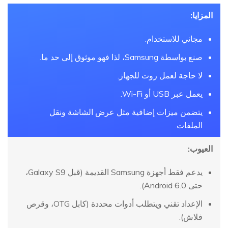
المزايا:
مجاني للاستخدام.
صنع بواسطة Samsung، لذا فهو موثوق إلى حد ما.
لا حاجة لعمل روت للجهاز.
يعمل عبر USB أو Wi-Fi.
يتضمن ميزات إضافية مثل عرض الشاشة ونقل
الملفات.
العيوب:
يدعم فقط أجهزة Samsung القديمة (قبل Galaxy S9،
حتى Android 6.0).
الإعداد تقني ويتطلب أدوات محددة (كابل OTG، وقرص
فلاش).