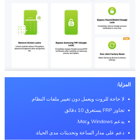
المزايا:
لا حاجة للروت ويعمل دون تغيير ملفات النظام.
تجاوز FRP يستغرق 10 دقائق.
يدعم Windows وMac.
دعم على مدار الساعة وتحديثات مدى الحياة.