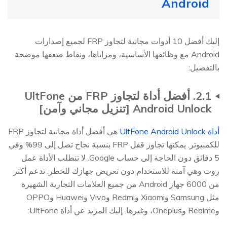
Android
إليك أفضل 10 أدوات مجانية لتجاوز FRP لجميع إصدارات
Android مع وظائفها الأساسية، ومزاياها، ونقاط ضعفها موضحة
بالتفصيل:
2.1. أفضل أداة لتجاوز FRP من UltFone
Android Unlock [تنزيل مجاني وآمن]
أداة UltFone Android Unlock
هي أفضل أداة مجانية لتجاوز FRP
للكمبيوتر. يمكنها تجاوز قفل FRP بنسبة نجاح تصل إلى 99% وفي
5 دقائق دون الحاجة إلى حساب Google. لا تتطلب الأداة عمل
روت وهي آمنة للاستخدام دون تعريض جهازك للخطر. تدعم أكثر
من 6000 جهاز Android من جميع العلامات التجارية الشهيرة
مثل Samsung وXiaomi وRedmi وVivo وHuawei وOPPO
وRealme وOneplus، وغيرها. إليك المزيد عن أداة UltFone: