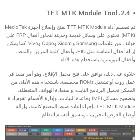
2.4. TFT MTK Module Tool
تم تصميم أداة TFT MTK Module لفتح وإصلاح أجهزة MediaTek
(MTK). تحتوي على وسائل قديمة وحديثة لتجاوز أقفال FRP على
هواتف من علامات Samsung وXiaomi وOppo وVivo. كما يمكن
إزالة أقفال الشاشة مثل PIN، وأقفال كلمة المرور، والنمط،
وأقفال البيومترية باستخدام هذه الأداة.
علاوة على ذلك، توافق على فتح محمل الإقلاع، وهو أمر مفيد في
عمل روت أو تشغيل ROMs مخصصة. باستخدام هذه الأداة، من
الممكن تحميل البرنامج الثابت، واستعادة الهواتف المتعطلة،
وتصحيح مشاكل IMEI وقاعدة البيانات، وإدارة الأقسام. تقوم أداة
TFT MTK Module بإجراء إعادة ضبط المصنع كاملة، وإزالة
أوضاع العرض التجريبية، وتنسيق أقسام النظام.