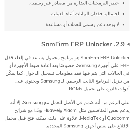
خطر البرمجيات الضارة من مصادر غير رسمية.
احتمالية فقدان البيانات أثناء العملية.
لا يوجد دعم رسمي للعملاء أو مساعدة.
2.9. SamFirm FRP Unlocker
SamFirm FRP Unlocker هو برنامج محمول يساعد في إلغاء قفل
FRP على أجهزة Samsung، خصوصًا بعد إعادة ضبط الأجهزة أو
في الحالات التي يتم فيها فقد معلومات تسجيل الدخول. كما يمكّن
من تنزيل البرنامج الثابت الرسمي لـ Samsung ويحتوي على
أدوات قادرة على تحميل ROMs.
على الرغم من أنه صُمم في الأصل للعمل مع Samsung، إلا أنه
يدعم بعض المنافسين مثل Xiaomi وHuawei وLG مع شرائح
Qualcomm أو MediaTek. علاوة على ذلك، يمكنه فتح قفل محمل
الإقلاع على بعض أجهزة Samsung المحددة.