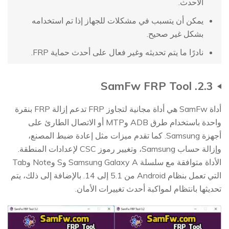
الأحدث.
يمكن أن يتسبب في مشكلات للجهاز إذا تم استخدامه
بشكل غير صحيح.
نادرًا ما يتم تحديثه وغير فعال على أحدث حماية FRP.
2.3. SamFw FRP Tool
أداة SamFw هي أداة مجانية لتجاوز FRP تدعم إزالة FRP بنقرة
واحدة باستخدام طرق ADB وMTP أو الاتصال الطارئ على
أجهزة Samsung. كما تقدم ميزات مثل إعادة ضبط المصنع،
وإزالة حساب Samsung، وتغيير رموز CSC لإعدادات المنطقة.
الأداة متوافقة مع سلسلة Samsung Galaxy A وS وNote وTab
التي تعمل بنظام Android من 5.1 إلى 14. بالإضافة إلى ذلك، يتم
تحديثها بانتظام لمواكبة أحدث تغييرات الأمان.