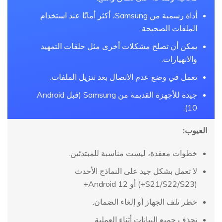
أداة رسمية من Samsung، أكثر أمانًا عند استخدام
الملفات الصحيحة.
يمكن أن تصلح مشكلات أخرى مثل حلقات التمهيد
والانهيارات.
تعمل في وضع عدم الاتصال بعد تنزيل الملفات.
جيدة للأجهزة القديمة من Samsung (قبل Android
10).
العيوب:
خطوات معقدة، ليست مناسبة للمبتدئين.
لا تعمل بشكل جيد على النماذج الأحدث
(S21/S22/S23+) أو Android 12+
خطر تلف الجهاز أو إلغاء الضمان.
تحذف جميع البيانات أثناء العملية.