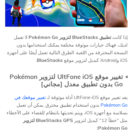
إذا كانت
تطبيق BlueStacks لتزوير Pokémon Go
لا تعمل
لديك، فهناك خيارات موثوقة مختلفة يمكنك استخدامها بدون
النسخة المخترقة من اللعبة. الطرق التالية تعمل أيضًا على أجهزة
iOS وAndroid كبديل لتزوير موقع
BlueStacks
.
تغيير موقع UltFone iOS لتزوير Pokémon
Go بدون تطبيق معدل [مجاني]
يعد تغيير موقع UltFone iOS أداة موثوقة لـ
تغيير موقعك في
Pokémon Go
بدون استخدام تطبيق مخترق. يمكن أن تعمل
بسلاسة مع أجهزة iOS، ويتم تحديثها بانتظام للقضاء على الأخطاء
مثل "خطأ 12" كبديل لتزوير
BlueStacks GPS لتزوير
Pokémon Go: