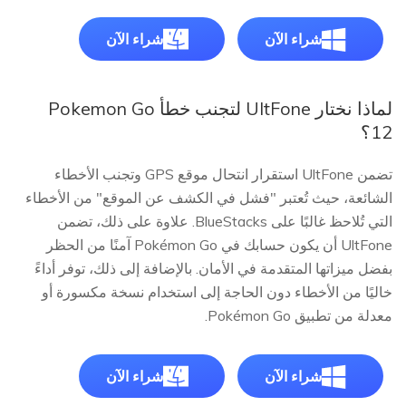
شراء الآن
شراء الآن
لماذا نختار UltFone لتجنب خطأ Pokemon Go
12؟
تضمن UltFone استقرار انتحال موقع GPS وتجنب الأخطاء
الشائعة، حيث تُعتبر "فشل في الكشف عن الموقع" من الأخطاء
التي تُلاحظ غالبًا على BlueStacks. علاوة على ذلك، تضمن
UltFone أن يكون حسابك في Pokémon Go آمنًا من الحظر
بفضل ميزاتها المتقدمة في الأمان. بالإضافة إلى ذلك، توفر أداءً
خاليًا من الأخطاء دون الحاجة إلى استخدام نسخة مكسورة أو
معدلة من تطبيق Pokémon Go.
شراء الآن
شراء الآن