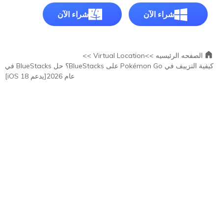
شراء الآن
شراء الآن
الصفحه الرئيسيه >>
Virtual Location >>
كيفية التزييف في Pokémon Go على BlueStacks؟ حل BlueStacks في
عام 2026[يدعم iOS 18]
المقالات الساخنة
كيفية التزييف على Soundmap؟ حيل