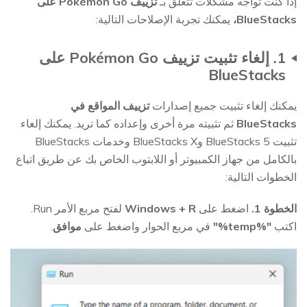
إذا كنت تواجه مشكلات تتعلق بـ
تزييف Pokémon Go على
BlueStacks،
يمكنك تجربة الإصلاحات التالية:
1. إلغاء تثبيت تزييف Pokémon Go على
BlueStacks
يمكنك إلغاء تثبيت جميع إصدارات
تزييف المواقع في
BlueStacks
ثم تثبيته مرة أخرى وإعداده كما تريد. يمكنك إلغاء
تثبيت BlueStacks 5 وBlueStacks X وخدمات BlueStacks
بالكامل من جهاز الكمبيوتر أو اللابتوب الخاص بك عن طريق اتباع
الخطوات التالية:
الخطوة 1.
اضغط على
Windows + R
لفتح مربع الأمر Run.
اكتب
"%temp%"
في مربع الحوار واضغط على
موافق
.