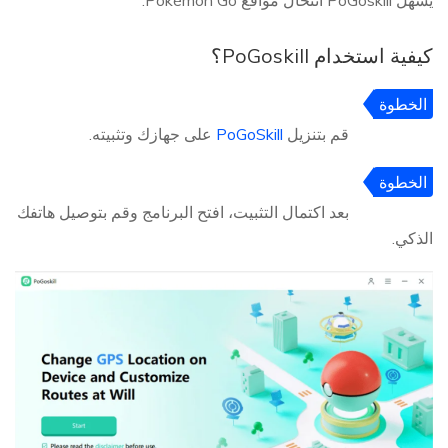
يُسهل PoGoskill انتحال مواقع Pokémon Go.
كيفية استخدام PoGoskill؟
الخطوة
1
قم بتنزيل
PoGoSkill
على جهازك وتثبيته.
الخطوة
2
بعد اكتمال التثبيت، افتح البرنامج وقم بتوصيل هاتفك
الذكي.