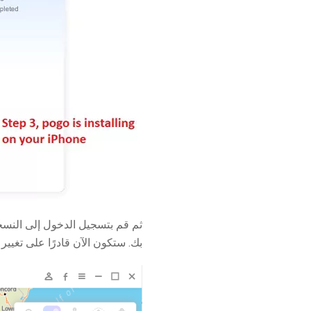
ثم قم بتسجيل الدخول إلى النسخة المكركة من on
بك. ستكون الآن قادرًا على تغيير موقع Pokémon GO بنجاح دون مواج