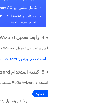
تكامل سلس مع Pokémon GO
تحديثات منتظمة لـ
n Go
لتجاوز قيود اللعبة
4. رابط تحميل PoGo Wizard
لمن يرغب في تحميل PoGo Wizard، إليكم الروابط لمستخدمي ويندوز وماك:
لمستخدمي ويندوز: POGO Wizard
5. كيفية استخدام PoGo Wizard؟
استخدام PoGo Wizard بسيط وسهل.
الخطوة
1
أولاً، قم بتحميل وت