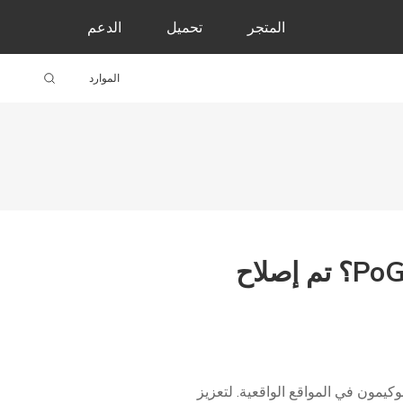
المتجر
تحميل
الدعم
الموارد
كيف تحميل PoGo Wizard؟ لماذا لا يعمل PoGo Wizard؟ تم إصلاح
تقاط البوكيمون في المواقع الواقعية. لتعزيز