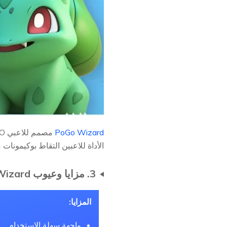
PoGo Wizard
الأداة للاعبين التقاط بوكيمونا
3. مزايا وعيوب PoGo Wizard
المزايا:
واجهة سهلة الاستخدام