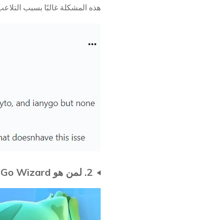
هذه المشكلة غالبًا بسبب التلاعب في GPS أو أخطاء
2. لمن هو PoGo Wizard؟