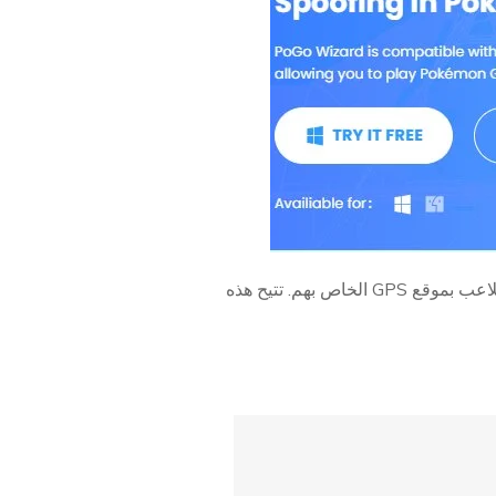
مصمم للاعبي Pokémon GO الذين يرغبون في تحسين تجربتهم في اللعب من خلال التلاعب بموقع GPS الخاص بهم. تتيح هذه