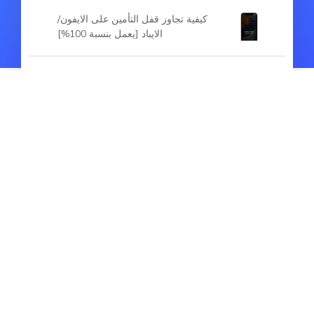
كيفية تجاوز قفل التأمين على الايفون/
الايباد [يعمل بنسبة 100%]
أفضل 3 برامج لفتح قفل الايفون
المقالات الساخنة
أفضل تطبيقات محاكاة لعبه بوكيمون جو
2026
كيفية نقل الواتساب من الاندرويد إلى
الايفون 15/16/17 مع أو بدون جهاز كمبيوتر