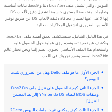
البيوس، والتي تشمل ملف bios7.bin دلتا و bios9، بيانات أساسية
وتعليمات منخفضة المستوى حاسمة لتشغيل دقيق لألعاب DS.
إنها لا غنى عنها لضمان محاكاة دقيقة لألعاب DS عن طريق توفير
الأساس الضروري لتشغيل المحاكيات بفعالية.
في هذا الدليل الشامل، سنستكشف بعمق أهمية ملف bios7.bin،
ونكشف عن تعقيداته، ونقدم رؤى عملية حول الحصول عليه
واستخدام هذا الملف الأساسي الحيوي. انضم إلينا ونحن نجتاز عالم
bios7.bin المعقد ونعزز تجربتك في اللعب.
الجزء الأول. ما هو ملف Delta وهل من الضروري تثبيت
البيوس؟
الجزء الثاني. كيفية الحصول على تنزيل ملف Bios7.Bin
وملفات BIOS لنظام Nintendo DS؟ [الرابط المضمن
للتنزيل]
الجزء الثالث. كيف يمكنني تثبيت ملفات البيوس Delta؟