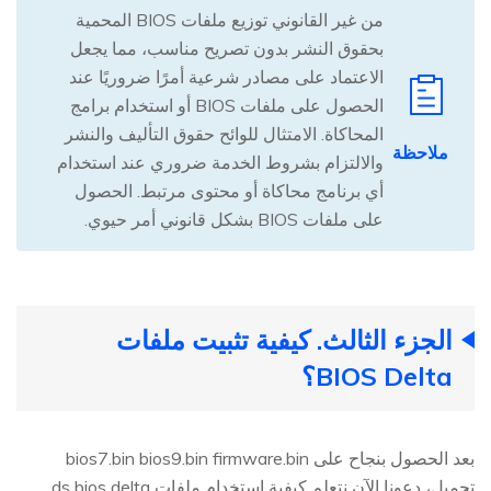
من غير القانوني توزيع ملفات BIOS المحمية
بحقوق النشر بدون تصريح مناسب، مما يجعل
الاعتماد على مصادر شرعية أمرًا ضروريًا عند
الحصول على ملفات BIOS أو استخدام برامج
المحاكاة. الامتثال للوائح حقوق التأليف والنشر
ملاحظة
والالتزام بشروط الخدمة ضروري عند استخدام
أي برنامج محاكاة أو محتوى مرتبط. الحصول
على ملفات BIOS بشكل قانوني أمر حيوي.
الجزء الثالث. كيفية تثبيت ملفات
BIOS Delta؟
بعد الحصول بنجاح على bios7.bin bios9.bin firmware.bin
تحميل، دعونا الآن نتعلم كيفية استخدام ملفات ds bios delta.