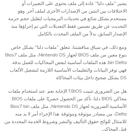
يشير "ملف دلتا" عادة إلى ملف يحتوي على التغييرات أو
الاختلافات بين اثنتين من الإصدارات الأخرى لملف آخر. وهو
مستخدم بشكل شائع في تحديثات البرمجيات لتقليل حجم حزمة
التحديث عن طريق تضمين فقط التعديلات التي تم إجراؤها منذ
الإصدار السابق، بدلاً من الملف المحدث بالكامل.
ومع ذلك، في سياق مناقشتنا، تتعلق "ملفات دلتا" بشكل خاص
بنوع معين من ملف BIOS لجهاز Nintendo DS، مثل ملف Bios7
bin Delta. هذه الملفات أساسية لبعض المحاكيات للعمل بدقة.
فهي توفر البيانات والتعليمات الأساسية اللازمة لتشغيل الألعاب
DS بشكل صحيح داخل بيئات المحاكاة.
هل من الضروري تثبيت BIOS؟ الإجابة نعم. عند استخدام ملفات
محاكي BIOS دلتا، تأكد من الحصول حصريًا على ملفات BIOS
الأساسية الضرورية لجهاز Nintendo DS، مثل ملف Bios7 bin
Delta، من مصادر موثوقة وموثوقة. هذا الإجراء أمر لا بد منه
للامتثال للوائح حقوق التأليف والنشر وشروط الخدمة المحددة من
قبل المحاكي.