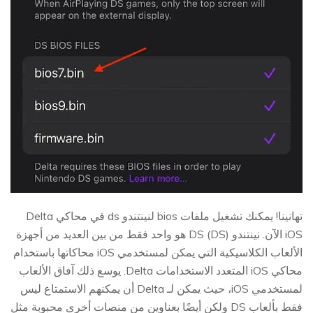
تهانينا! يمكنك تشغيل ملفات bios لنينتندو ds في محاكي Delta
iOS الآن. نينتندو DS (DS) هو واحد فقط من بين العديد من أجهزة
الألعاب الكلاسيكية التي يمكن لمستخدمي iOS محاكاتها باستخدام
محاكي iOS المتعدد الاستخدامات Delta. يوسع ذلك آفاق الألعاب
لمستخدمي iOS، حيث يمكن لـ Delta أن يمكنهم الاستمتاع ليس
فقط بألعاب DS ولكن أيضًا بعناوين من منصات أخرى محبوبة مثل