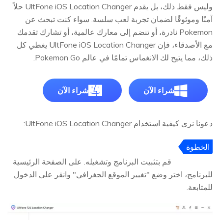
وليس فقط ذلك، بل يقدم UltFone iOS Location Changer حلاً
آمنًا وموثوقًا لضمان تجربة لعب سلسة. سواء كنت تبحث عن
Pokemon نادرة، أو تنضم إلى معارك عالمية، أو تشارك تقدمك
مع الأصدقاء، فإن UltFone iOS Location Changer يغطي كل
ذلك، مما يتيح لك الانغماس تمامًا في عالم Pokemon Go.
شراء الآن
شراء الآن
دعونا نرى كيفية استخدام UltFone iOS Location Changer:
الخطوة
1
قم بتثبيت البرنامج وتشغيله. على الصفحة الرئيسية
للبرنامج، اختر وضع "تغيير الموقع الجغرافي" وانقر على الدخول
للمتابعة.