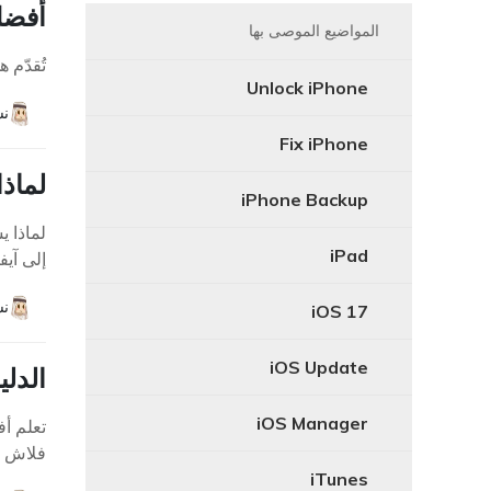
أفضل 15 خلفيات iPhone مجا
المواضيع الموصى بها
تُقدّم هذه المقالة أفضل 15 
Unlock iPhone
نش
Fix iPhone
لماذا يستغر
iPhone Backup
لماذا ي
iPad
إلى آيفون 17 
نش
iOS 17
iOS Update
الدليل
iOS Manager
فلاش iPhone مع هذه التقنيات الشاملة.
iTunes