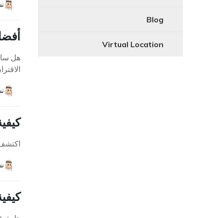
نش
Blog
أفضل 7 طرق لإصلاح مشكلة توقف ple Watch
Virtual Location
الاقترا
نش
كيفية
اكتشف 
نش
كيفية