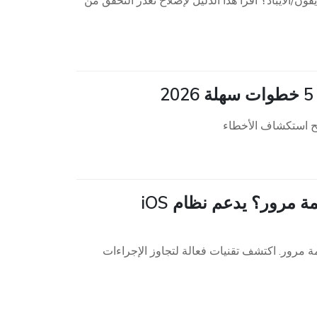
/الآيباد؟ اقرأ هذا الدليل لإصلاح تعذر التحقق من
ئح استكشاف الأخطاء
كيفية إعادة ضبط هاتف iPhone المسروق بدون كلمة مرور؟ يدعم نظام iOS
ادة ضبط هاتف iPhone المسروق بدون كلمة مرور. اكتشف تقنيات فعالة لتجاوز الإجراءات