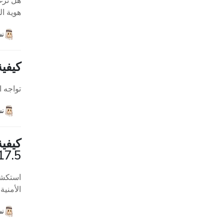
هل ترغب
هوية الخادم
نش
كيفية 
تواجه 
نش
/17/17.5
الأمنية
نش