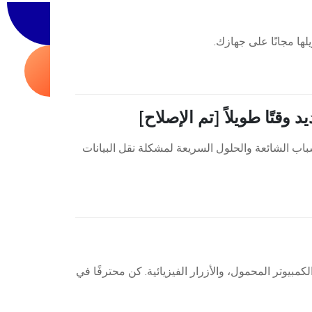
لأسباب الشائعة والحلول السريعة لمشكلة نقل البيانات
 أفضل 4 طرق لفلاش iPhone، بما في ذلك استخدام 3uTools، iTunes، الكمبيوتر المحمول، والأزرار الفيزيائية. كن محترفًا في