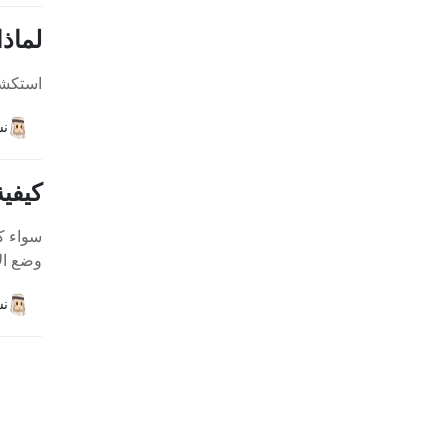
لماذا لا تعمل
استكشاف أسباب اي
نش
كيفية
وضع الا
نش