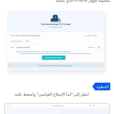
بتحميله لجهاز iPhone الذي تملكه.
الخطوة
4
انتقل إلى "ابدأ الإصلاح القياسي" واضغط عليه.