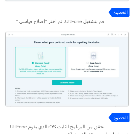
الخطوة
2
قم بتشغيل UltFone، ثم اختر "إصلاح قياسي."
الخطوة
3
تحقق من البرنامج الثابت iOS الذي يقوم UltFone