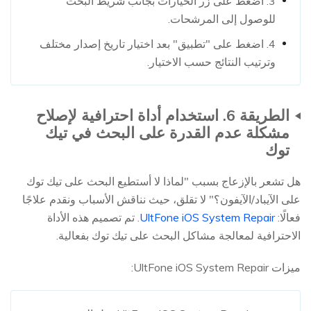
3. اضغط على زر الخيارات بجانب شريط البحث
للوصول إلى المرشحات.
4. اضغط على "تطبيق" بعد اختيار تاريخ إصدار مختلف
وترتيب النتائج حسب الاختيار.
الطريقة 6. استخدام أداة احترافية لإصلاح
مشكلة عدم القدرة على البحث في تيك
توك
هل تشعر بالإزعاج بسبب "لماذا لا أستطيع البحث على تيك توك
على الآيباد/الآيفون؟" لا تقلق، حيث نناقش الأسباب ونقدم علاجًا
فعالًا:
UltFone iOS System Repair
. تم تصميم هذه الأداة
الاحترافية لمعالجة مشاكل البحث على تيك توك بفعالية.
ميزات UltFone iOS System Repair: