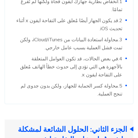
1.انخفاض بطارية جهازك ايفون فجأة ولكنها لم تُفرغ
تمامًا.
2.قد يكون الجهاز أيضًا مُعلق على التفاحة ايفون x أثناء
تحديث iOS.
3.محاولة استعادة البيانات من iCloud/iTunes، ولكن
تمت فشل العملية بسبب عامل خارجي.
4.في بعض الحالات، قد تكون العوامل المتعلقة
بالأجهزة هي التي تؤدي إلى حدوث خطأ الهاتف مُعلق
على التفاحة ايفون x.
5.محاولة كسر الحماية للجهاز، ولكن بدون جدوى لم
تنجح العملية.
الجزء الثاني: الحلول الشائعة لمشكلة