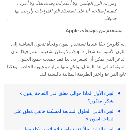
ومن ثم الزر الجانبي. ولا أعلم لما يحدث هذا، ولا أعرف
كيفية إصلاحه. أنا على استعداد لأي اقتراحات وأرحب بها
جميعًا.
- مستخدم من مجتمعات Apple
إنه كابوسٌ حقًا عندما تستخدم ايفون وفجأة تتحول الشاشة إلى
اللون الأسود مع شعار Apple ولا يمكن تشغيله. أعلم جيدًا مدى
الذعر الذي يمكن أن تشعر به، لذا فقد جمعت جميع الحلول
الموثوقة في هذا المقال، ولكلٍ منها مزاياه وعيوبه الخاصة. وهكذا،
تابع القراءة واختر الطريقة المثالية بالنسبة لك.
الجزء الأول: لماذا جوالي معلق على التفاحة ايفون x
بشكلٍ متكرر؟
الجزء الثاني: الحلول الشائعة لمشكلة هاتفي مُعلق على
التفاحة ايفون x
الجزء الثالث: حلاً بنقرة واحدة لإصلاح مشكلة جوالي