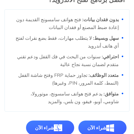
بدون فقدان بيانات:
فتح هواتف سامسونج القديمة دون
إعادة ضبط المصنع أو فقدان البيانات
سهل وبسيط:
لا يتطلب مهارات، فقط بضع نقرات لفتح
أي هاتف أندرويد
احترافي:
سنوات من البحث في فك القفل ودعم تقني
متقدم لضمان نسبة نجاح عالية
متعدد الوظائف:
تجاوز حماية FRP وفتح شاشة القفل
(النمط، كلمة المرور، PIN، وغيرها)
متوافق:
يدعم فتح هواتف سامسونج، موتورولا،
شاومي، أوبو، فيفو، ون بلس، والمزيد
شراء الآن
شراء الآن