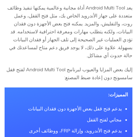
يعد Android Multi Tool أداة مجانية وعالمية يمكنها تنفيذ وظائف
متعددة على جهاز الأندرويد الخاص بك، مثل فتح القفل، وعمل
روت، والتفليش، والمزيد. يمكنه فتح بعض الأجهزة دون فقدان
البيانات، ولكنه يتطلب مهارات ومعرفة احترافية لاستخدامه. قد
تؤدي العمليات غير الصحيحة إلى تلف الجهاز أو فقدان البيانات
بسهولة. علاوة على ذلك، لا يوجد فريق دعم متاح لمساعدتك في
حالة حدوث أي مشاكل.
إليك بعض المزايا والعيوب لبرنامج Android Multi Tool لفتح قفل
سامسونج دون إعادة ضبط المصنع:
المميزات:
يدعم فتح قفل بعض الأجهزة دون فقدان البيانات
مجاني لفتح القفل
يدعم فتح الأندرويد، وإزالة FRP، ووظائف أخرى