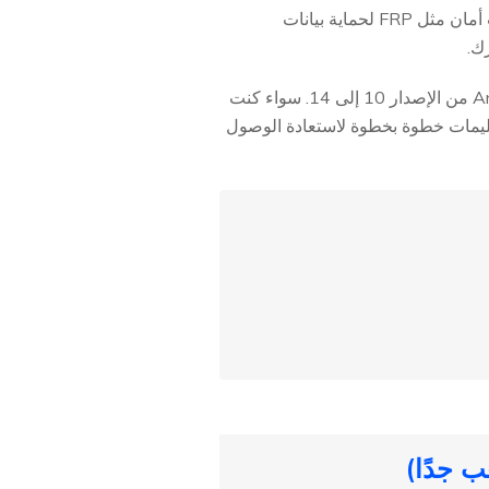
يُعرف جهاز OnePlus Nord بتصميمه الأنيق وأدائه القوي. مثل العديد من أجهزة Android، يتضمن ميزات أمان مثل FRP لحماية بيانات
زك.
في هذا الدليل، سنتناول بعض الطرق الفعّالة لتجاوز FRP على OnePlus Nord الذي يعمل بنظام Android من الإصدار 10 إلى 14. سواء كنت
مصنع، سنقدم لك تعليمات خطوة بخطوة لاستعادة الوصول