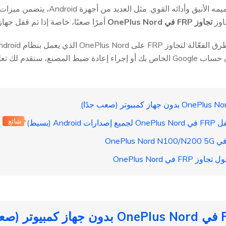
اوز
تجاوز FRP في OnePlus Nord
أمرًا صعبًا، خاصة إذا تم قفل جها
تواجه هذه المشكلة بسبب نسيان حساب Google الخاص بك أو إجراء إعادة ضبط ال
شائع