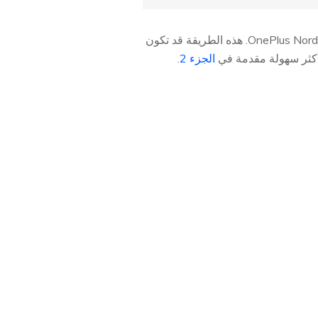
إذا لم يكن لديك وصول إلى جهاز كمبيوتر، فستحتاج إلى اتباع طريق معقد بعض الشيء لتجاوز FRP في OnePlus Nord. هذه الطريقة قد تكون
 أكثر سهولة مقدمة في
الجزء 2
.