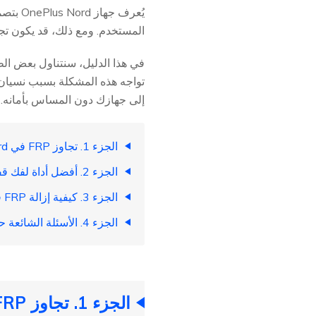
المستخدم. ومع ذلك، قد يكون تج
إلى جهازك دون المساس بأمانه.
الجزء 1. تجاوز FRP في OnePlus Nord بدون جهاز كمبيوتر (صعب جدًا)
الجزء 2. أفضل أداة لفك قفل FRP في OnePlus Nord لجميع إصدارات Android (بسيط)
الجزء 3. كيفية إزالة FRP في OnePlus Nord N100/N200 5G
الجزء 4. الأسئلة الشائعة حول تجاوز FRP في OnePlus Nord
الجزء 1. تجاوز FRP في OnePlus Nord بدون جهاز كمبيوتر (صعب جدًا)