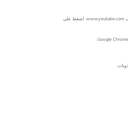
في نافذة الرسالة الجديدة، أدخل رقمًا مزيفًا في قسم "إلى"، ثم احذف الرابط الموجود واكتب www.youtube.com. اضغط على