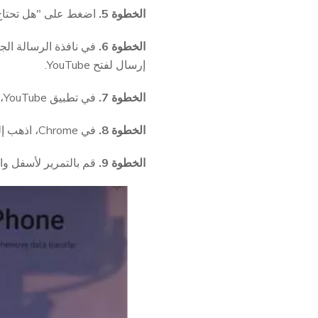
الخطوة 5.
اضغط على "هل تحتاج 
الخطوة 6.
إرسال لفتح YouTube.
الخطوة 7.
في تطبيق YouTube، اذهب إلى الإعدادات > حول > سياسة خصوصية Google لفتح متصفح Google Chrome.
الخطوة 8.
في Chrome، اذهب إلى hardreset.info/bypass في شريط العناوين.
الخطوة 9.
قم بالتمرير لأسفل واضغط على شعار Google G، ثم اخت